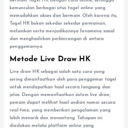
bermain Togel HK dengan cara online, sehingga
kemunculan berbagai situs togel online yang
memudahkan akses dan bermain. Oleh karena itu,
Togel HK bukan sekedar sekedar permainan,
melainkan serta menjadikannya fenomena sosial
dan menghadirkan perbincangan di antara
penggemarnya.
Metode Live Draw HK
Live draw HK sebagai salah satu cara yang
sering dimanfaatkan oleh para penggemar togel
untuk mendapatkan hasil secara langsung dan
jelas. Dengan memanfaatkan sistem live draw,
pemain dapat melihat hasil undian nomor secara
real-time, yang memberikan pengalaman yang
lebih menarik dan menantang. Tahapan ini
diadakan melalui platform online yang