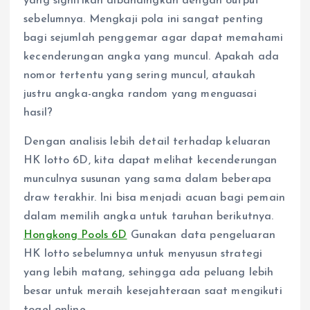
yang signifikan dibandingkan dengan output
sebelumnya. Mengkaji pola ini sangat penting
bagi sejumlah penggemar agar dapat memahami
kecenderungan angka yang muncul. Apakah ada
nomor tertentu yang sering muncul, ataukah
justru angka-angka random yang menguasai
hasil?
Dengan analisis lebih detail terhadap keluaran
HK lotto 6D, kita dapat melihat kecenderungan
munculnya susunan yang sama dalam beberapa
draw terakhir. Ini bisa menjadi acuan bagi pemain
dalam memilih angka untuk taruhan berikutnya.
Hongkong Pools 6D
Gunakan data pengeluaran
HK lotto sebelumnya untuk menyusun strategi
yang lebih matang, sehingga ada peluang lebih
besar untuk meraih kesejahteraan saat mengikuti
togel online.