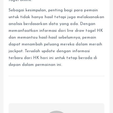
Sebagai kesimpulan, penting bagi para pemain
untuk tidak hanya hasil tetapi juga melaksanakan
analisis berdasarkan data yang ada. Dengan
memanfaatkan informasi dari live draw togel HK
dan memantau hasil-hasil sebelumnya, pemain
dapat menambah peluang mereka dalam meraih
jackpot. Teruslah update dengan informasi
terbaru dari HK hari ini untuk tetap berada di
depan dalam permainan ini.