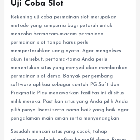
Uji Coba Slot
Rekening uji coba permainan slot merupakan
metode yang sempurna bagi petaruh untuk
mencoba bermacam-macam permainan
permainan slot tanpa harus perlu
mempertaruhkan uang nyata. Agar mengakses
akun tersebut, pertama-tama Anda perlu
menentukan situs yang menyediakan memberikan
permainan slot demo. Banyak pengembang
software aplikasi sebagai contoh PG Soft dan
Pragmatic Play menawarkan fasilitas ini di situs
milik mereka. Pastikan situs yang Anda pilih Anda
pilih punya lisensi serta nama baik yang baik agar
pengalaman main aman serta menyenangkan.
Sesudah mencari situs yang cocok, tahap
selanjutnya adalah daftar ke profil demo. Proses