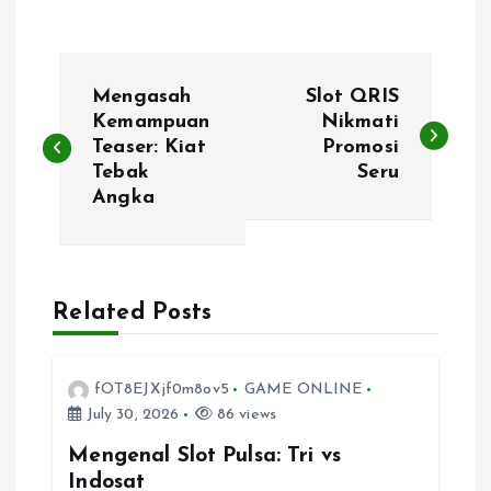
P
Mengasah
Slot QRIS
o
Kemampuan
Nikmati
Teaser: Kiat
Promosi
Tebak
Seru
s
Angka
t
n
Related Posts
a
v
fOT8EJXjf0m8ov5
GAME ONLINE
July 30, 2026
86 views
i
Mengenal Slot Pulsa: Tri vs
Indosat