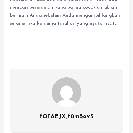
mencari permainan yang paling cocok untuk ciri
bermain Anda sebelum Anda mengambil langkah
selanjutnya ke dunia taruhan yang nyata nyata.
fOT8EJXjf0m8ov5