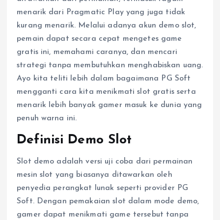
menarik dari Pragmatic Play yang juga tidak
kurang menarik. Melalui adanya akun demo slot,
pemain dapat secara cepat mengetes game
gratis ini, memahami caranya, dan mencari
strategi tanpa membutuhkan menghabiskan uang.
Ayo kita teliti lebih dalam bagaimana PG Soft
mengganti cara kita menikmati slot gratis serta
menarik lebih banyak gamer masuk ke dunia yang
penuh warna ini.
Definisi Demo Slot
Slot demo adalah versi uji coba dari permainan
mesin slot yang biasanya ditawarkan oleh
penyedia perangkat lunak seperti provider PG
Soft. Dengan pemakaian slot dalam mode demo,
gamer dapat menikmati game tersebut tanpa