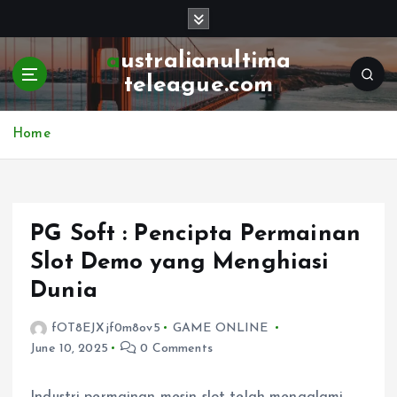
S
k
i
australianultima
p
teleague.com
t
o
c
Home
o
n
t
e
PG Soft : Pencipta Permainan
n
t
Slot Demo yang Menghiasi
Dunia
fOT8EJXjf0m8ov5
GAME ONLINE
June 10, 2025
0 Comments
Industri permainan mesin slot telah mengalami