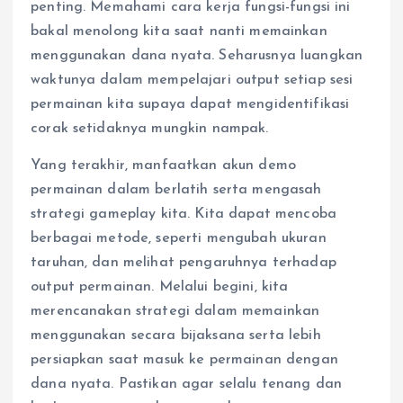
penting. Memahami cara kerja fungsi-fungsi ini
bakal menolong kita saat nanti memainkan
menggunakan dana nyata. Seharusnya luangkan
waktunya dalam mempelajari output setiap sesi
permainan kita supaya dapat mengidentifikasi
corak setidaknya mungkin nampak.
Yang terakhir, manfaatkan akun demo
permainan dalam berlatih serta mengasah
strategi gameplay kita. Kita dapat mencoba
berbagai metode, seperti mengubah ukuran
taruhan, dan melihat pengaruhnya terhadap
output permainan. Melalui begini, kita
merencanakan strategi dalam memainkan
menggunakan secara bijaksana serta lebih
persiapkan saat masuk ke permainan dengan
dana nyata. Pastikan agar selalu tenang dan