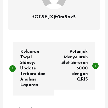
fOT8EJXjf0m8ov5
P
Keluaran
Petunjuk
o
Togel
Menyeluruh
Sidney:
Slot Setoran
Update
5000
s
Terbaru dan
dengan
Analisis
QRIS
t
Laporan
n
a