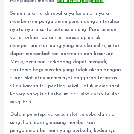
menjelajahi mereka.
slot demo pragmatic
Sementara itu, di sebaliknya lain, slot nyata
memberikan pengalaman penuh dengan taruhan
nyata nyata serta potensi untung. Para pemain
yaitu terlibat dalam ini harus siap untuk
mempertaruhkan uang yang mereka miliki, untuk
dapat menambahkan adrenalin dan keseruan.
Meski, demikian terkadang dapat menjadi,
terutama bagi mereka yang tidak akrab dengan
fungsi slot atau mempunyai anggaran terbatas.
Oleh karena itu, penting sekali untuk memahami
konsep yang kuat sebelum dari slot demo ke slot
sunguhan.
Dalam penutup, walaupun slot uji coba dan slot
sunguhan masing-masing memberikan
pengalaman bermain yang berbeda, keduanya