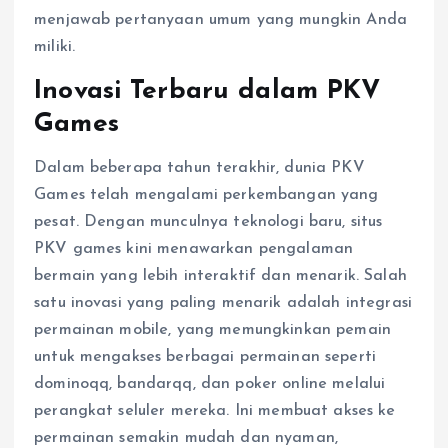
menjawab pertanyaan umum yang mungkin Anda
miliki.
Inovasi Terbaru dalam PKV
Games
Dalam beberapa tahun terakhir, dunia PKV
Games telah mengalami perkembangan yang
pesat. Dengan munculnya teknologi baru, situs
PKV games kini menawarkan pengalaman
bermain yang lebih interaktif dan menarik. Salah
satu inovasi yang paling menarik adalah integrasi
permainan mobile, yang memungkinkan pemain
untuk mengakses berbagai permainan seperti
dominoqq, bandarqq, dan poker online melalui
perangkat seluler mereka. Ini membuat akses ke
permainan semakin mudah dan nyaman,