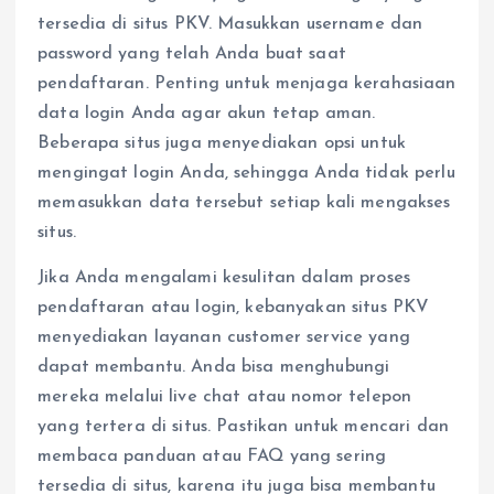
tersedia di situs PKV. Masukkan username dan
password yang telah Anda buat saat
pendaftaran. Penting untuk menjaga kerahasiaan
data login Anda agar akun tetap aman.
Beberapa situs juga menyediakan opsi untuk
mengingat login Anda, sehingga Anda tidak perlu
memasukkan data tersebut setiap kali mengakses
situs.
Jika Anda mengalami kesulitan dalam proses
pendaftaran atau login, kebanyakan situs PKV
menyediakan layanan customer service yang
dapat membantu. Anda bisa menghubungi
mereka melalui live chat atau nomor telepon
yang tertera di situs. Pastikan untuk mencari dan
membaca panduan atau FAQ yang sering
tersedia di situs, karena itu juga bisa membantu