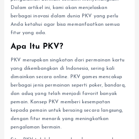
Dalam artikel ini, kami akan menjelaskan
berbagai inovasi dalam dunia PKV yang perlu
Anda ketahui agar bisa memanfaatkan semua
fitur yang ada.
Apa Itu PKV?
PKV merupakan singkatan dari permainan kartu
yang dikembangkan di Indonesia, sering kali
dimainkan secara online. PKV games mencakup
berbagai jenis permainan seperti poker, bandarq,
dan aduq yang telah menjadi favorit banyak
pemain. Konsep PKV memberi kesempatan
kepada pemain untuk bersaing secara langsung,
dengan fitur menarik yang meningkatkan
pengalaman bermain.