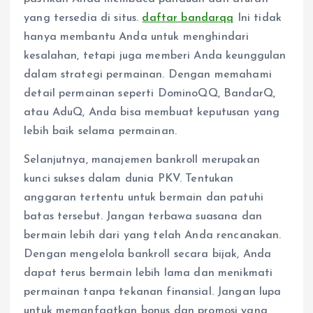
yang tersedia di situs.
daftar bandarqq
Ini tidak
hanya membantu Anda untuk menghindari
kesalahan, tetapi juga memberi Anda keunggulan
dalam strategi permainan. Dengan memahami
detail permainan seperti DominoQQ, BandarQ,
atau AduQ, Anda bisa membuat keputusan yang
lebih baik selama permainan.
Selanjutnya, manajemen bankroll merupakan
kunci sukses dalam dunia PKV. Tentukan
anggaran tertentu untuk bermain dan patuhi
batas tersebut. Jangan terbawa suasana dan
bermain lebih dari yang telah Anda rencanakan.
Dengan mengelola bankroll secara bijak, Anda
dapat terus bermain lebih lama dan menikmati
permainan tanpa tekanan finansial. Jangan lupa
untuk memanfaatkan bonus dan promosi yang