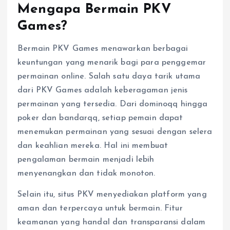
Mengapa Bermain PKV
Games?
Bermain PKV Games menawarkan berbagai
keuntungan yang menarik bagi para penggemar
permainan online. Salah satu daya tarik utama
dari PKV Games adalah keberagaman jenis
permainan yang tersedia. Dari dominoqq hingga
poker dan bandarqq, setiap pemain dapat
menemukan permainan yang sesuai dengan selera
dan keahlian mereka. Hal ini membuat
pengalaman bermain menjadi lebih
menyenangkan dan tidak monoton.
Selain itu, situs PKV menyediakan platform yang
aman dan terpercaya untuk bermain. Fitur
keamanan yang handal dan transparansi dalam