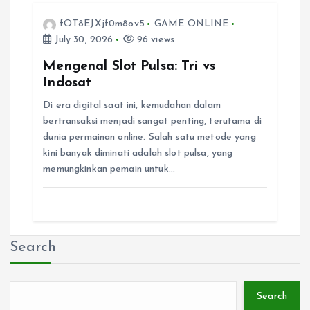
n
fOT8EJXjf0m8ov5
GAME ONLINE
July 30, 2026
96 views
Mengenal Slot Pulsa: Tri vs
Indosat
Di era digital saat ini, kemudahan dalam
bertransaksi menjadi sangat penting, terutama di
dunia permainan online. Salah satu metode yang
kini banyak diminati adalah slot pulsa, yang
memungkinkan pemain untuk…
Search
Search