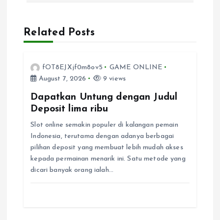
n
Related Posts
a
v
fOT8EJXjf0m8ov5
GAME ONLINE
August 7, 2026
9 views
i
Dapatkan Untung dengan Judul
Deposit lima ribu
g
Slot online semakin populer di kalangan pemain
Indonesia, terutama dengan adanya berbagai
a
pilihan deposit yang membuat lebih mudah akses
kepada permainan menarik ini. Satu metode yang
t
dicari banyak orang ialah…
i
o