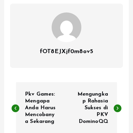
fOT8EJXjf0m8ov5
P
Pkv Games:
Mengungka
o
Mengapa
p Rahasia
Anda Harus
Sukses di
Mencobany
PKV
s
a Sekarang
DominoQQ
t