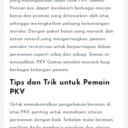
yang meningkatkan daya tarik PKV Games.
Pemain kini dapat menikmati berbagai macam
bonus dan promosi yang ditawarkan oleh situs,
sehingga meningkatkan peluang kemenangan
mereka. Dengan paket bonus yang menarik dan
sistem reward yang menguntungkan, pemain
semakin termotivasi untuk berpartisipasi dalam
permainan seperti aduq dan aduqq. Semua ini
menjadikan PKV Games semakin menarik bagi
berbagai kalangan pemain.
Tips dan Trik untuk Pemain
PKV
Untuk memaksimalkan pengalaman bermain di
situs PKV, penting untuk memahami aturan
permainan dengan baik. Sebelum mulai bermain,
pastikan Anda membaca panduan dan aturan