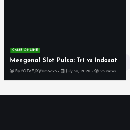
GAME ONLINE
Mengenal Slot Pulsa: Tri vs Indosat
By
fOT8EJXjf0m8ov5
July 30, 2026
93 views