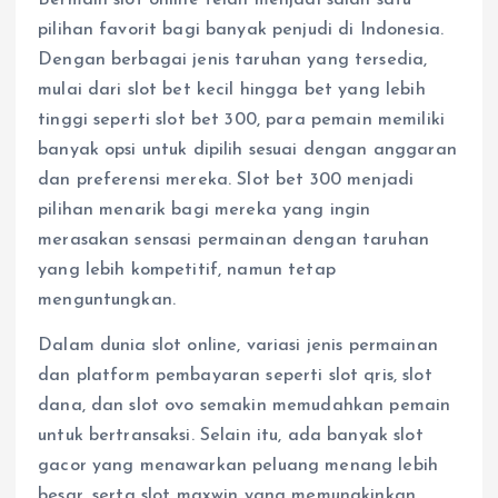
pilihan favorit bagi banyak penjudi di Indonesia.
Dengan berbagai jenis taruhan yang tersedia,
mulai dari slot bet kecil hingga bet yang lebih
tinggi seperti slot bet 300, para pemain memiliki
banyak opsi untuk dipilih sesuai dengan anggaran
dan preferensi mereka. Slot bet 300 menjadi
pilihan menarik bagi mereka yang ingin
merasakan sensasi permainan dengan taruhan
yang lebih kompetitif, namun tetap
menguntungkan.
Dalam dunia slot online, variasi jenis permainan
dan platform pembayaran seperti slot qris, slot
dana, dan slot ovo semakin memudahkan pemain
untuk bertransaksi. Selain itu, ada banyak slot
gacor yang menawarkan peluang menang lebih
besar, serta slot maxwin yang memungkinkan