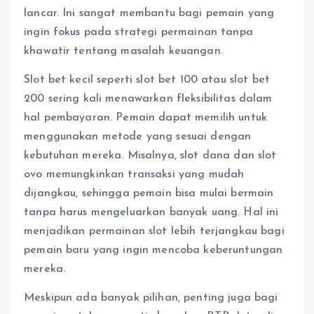
lancar. Ini sangat membantu bagi pemain yang
ingin fokus pada strategi permainan tanpa
khawatir tentang masalah keuangan.
Slot bet kecil seperti slot bet 100 atau slot bet
200 sering kali menawarkan fleksibilitas dalam
hal pembayaran. Pemain dapat memilih untuk
menggunakan metode yang sesuai dengan
kebutuhan mereka. Misalnya, slot dana dan slot
ovo memungkinkan transaksi yang mudah
dijangkau, sehingga pemain bisa mulai bermain
tanpa harus mengeluarkan banyak uang. Hal ini
menjadikan permainan slot lebih terjangkau bagi
pemain baru yang ingin mencoba keberuntungan
mereka.
Meskipun ada banyak pilihan, penting juga bagi