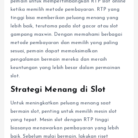
pemain untuk mempertimbangkan RTP slot online
ketika memilih metode pembayaran. RTP yang
tinggi bisa memberikan peluang menang yang
lebih baik, terutama pada slot gacor atau slot
gampang maxwin. Dengan memahami berbagai
metode pembayaran dan memilih yang paling
sesuai, pemain dapat memaksimalkan
pengalaman bermain mereka dan meraih
keuntungan yang lebih besar dalam permainan
slot.
Strategi Menang di Slot
Untuk meningkatkan peluang menang saat
bermain slot, penting untuk memilih mesin slot
yang tepat. Mesin slot dengan RTP tinggi
biasanya menawarkan pembayaran yang lebih
baik. Sebelum mulai bermain, lakukan riset