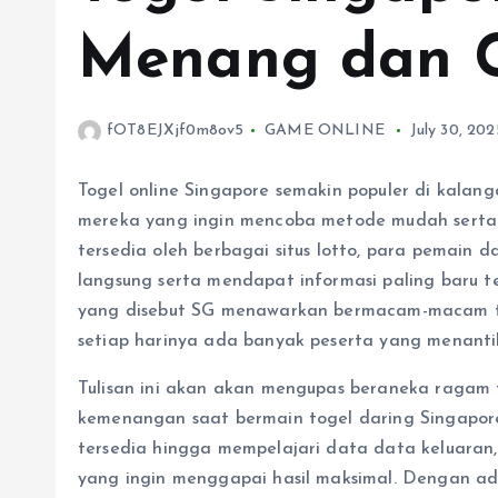
Menang dan C
fOT8EJXjf0m8ov5
GAME ONLINE
July 30, 202
Togel online Singapore semakin populer di kala
mereka yang ingin mencoba metode mudah serta e
tersedia oleh berbagai situs lotto, para pemain 
langsung serta mendapat informasi paling baru 
yang disebut SG menawarkan bermacam-macam ty
setiap harinya ada banyak peserta yang menant
Tulisan ini akan akan mengupas beraneka ragam
kemenangan saat bermain togel daring Singapore
tersedia hingga mempelajari data data keluaran,
yang ingin menggapai hasil maksimal. Dengan ada