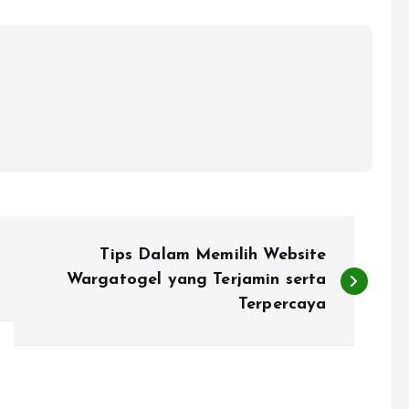
Tips Dalam Memilih Website
Wargatogel yang Terjamin serta
Terpercaya