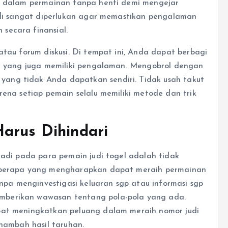
wa dalam permainan tanpa henti demi mengejar
judi sangat diperlukan agar memastikan pengalaman
secara finansial.
atau forum diskusi. Di tempat ini, Anda dapat berbagi
in yang juga memiliki pengalaman. Mengobrol dengan
ang tidak Anda dapatkan sendiri. Tidak usah takut
rena setiap pemain selalu memiliki metode dan trik
Harus Dihindari
jadi pada para pemain judi togel adalah tidak
Beberapa yang mengharapkan dapat meraih permainan
a menginvestigasi keluaran sgp atau informasi sgp
mberikan wawasan tentang pola-pola yang ada.
pat meningkatkan peluang dalam meraih nomor judi
enambah hasil taruhan.