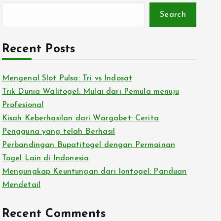
Search
Recent Posts
Mengenal Slot Pulsa: Tri vs Indosat
Trik Dunia Walitogel: Mulai dari Pemula menuju
Profesional
Kisah Keberhasilan dari Wargabet: Cerita
Pengguna yang telah Berhasil
Perbandingan Bupatitogel dengan Permainan
Togel Lain di Indonesia
Mengungkap Keuntungan dari Iontogel: Panduan
Mendetail
Recent Comments