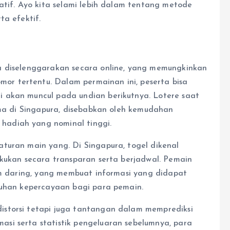
atif. Ayo kita selami lebih dalam tentang metode
ta efektif.
a diselenggarakan secara online, yang memungkinkan
r tertentu. Dalam permainan ini, peserta bisa
 akan muncul pada undian berikutnya. Lotere saat
ama di Singapura, disebabkan oleh kemudahan
adiah yang nominal tinggi.
turan main yang. Di Singapura, togel dikenal
akukan secara transparan serta berjadwal. Pemain
orm daring, yang membuat informasi yang didapat
tuhan kepercayaan bagi para pemain.
storsi tetapi juga tantangan dalam memprediksi
si serta statistik pengeluaran sebelumnya, para