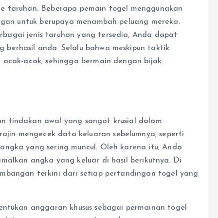
de taruhan. Beberapa pemain togel menggunakan
bungan untuk berupaya menambah peluang mereka.
bagai jenis taruhan yang tersedia, Anda dapat
berhasil anda. Selalu bahwa meskipun taktik
r acak-acak, sehingga bermain dengan bijak
n tindakan awal yang sangat krusial dalam
rajin mengecek data keluaran sebelumnya, seperti
angka yang sering muncul. Oleh karena itu, Anda
malkan angka yang keluar di hasil berikutnya. Di
mbangan terkini dari setiap pertandingan togel yang
Tentukan anggaran khusus sebagai permainan togel