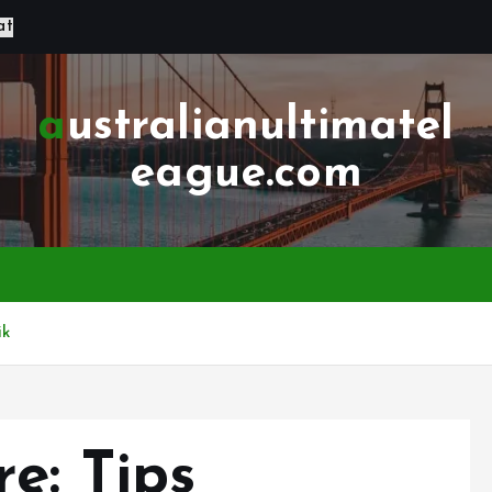
australianultimatel
eague.com
ik
e: Tips