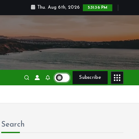
Thu. Aug 6th, 2026
5:31:37 PM
Subscribe
Search