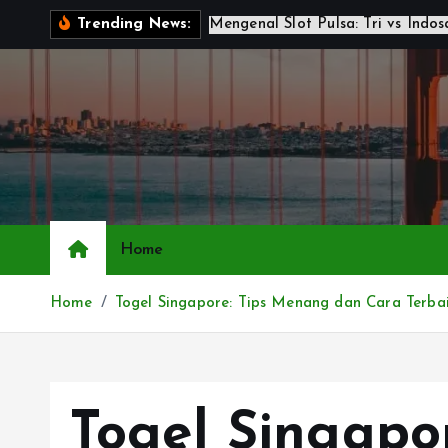
S
T
Trending News:
k
i
p
t
o
c
o
n
Home
t
e
Home
Togel Singapore: Tips Menang dan Cara Terba
n
t
Togel Singapor