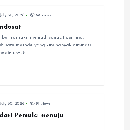
July 30, 2026
88 views
Indosat
 bertransaksi menjadi sangat penting,
ah satu metode yang kini banyak diminati
emain untuk…
July 30, 2026
91 views
 dari Pemula menuju