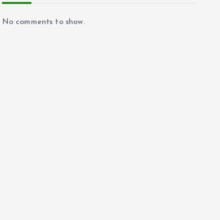
No comments to show.