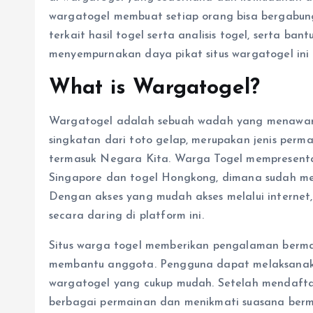
wargatogel membuat setiap orang bisa bergabung
terkait hasil togel serta analisis togel, serta b
menyempurnakan daya pikat situs wargatogel ini
What is Wargatogel?
Wargatogel adalah sebuah wadah yang menawarka
singkatan dari toto gelap, merupakan jenis perma
termasuk Negara Kita. Warga Togel mempresentasi
Singapore dan togel Hongkong, dimana sudah mem
Dengan akses yang mudah akses melalui internet,
secara daring di platform ini.
Situs warga togel memberikan pengalaman berma
membantu anggota. Pengguna dapat melaksanaka
wargatogel yang cukup mudah. Setelah mendafta
berbagai permainan dan menikmati suasana berm