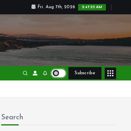
Fri. Aug 7th, 2026
2:47:26 AM
Subscribe
Search