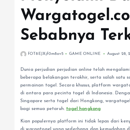
Wargatogel.c
Sebabnya Ter
fOT8EJXjf0m8ov5
GAME ONLINE
August 28, 
Dunia perjudian perjudian online telah mengalam
beberapa belakangan terakhir, serta salah satu 
permainan togel. Secara khusus, platform wargat
di antara para pecinta togel di Indonesia. Denga
Singapore serta togel dari Hongkong, wargatoge
bagi semua petaruh.
togel hongkong
Kian populernya platform ini tidak lepas dari ken
di wargatogel yang sederhana dan kemudahan 