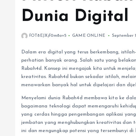
Dunia Digital
fOT8EJXjf0m8ov5
GAME ONLINE
September 
Dalam era digital yang terus berkembang, istilah-
perhatian banyak orang. Salah satu yang belaka
Rubah4d. Konsep ini mengajak kita untuk menjela
kreativitas. Rubah4d bukan sekadar istilah, melain
menawarkan banyak hal untuk dipelajari dan dijel
Menyelami dunia Rubah4d membawa kita ke dal
bagaimana teknologi dapat memengaruhi kehidupa
yang cerdas hingga pengembangan aplikasi yang
jembatan yang menghubungkan kreativitas dan tek
ini dan mengungkap potensi yang tersembunyi di 