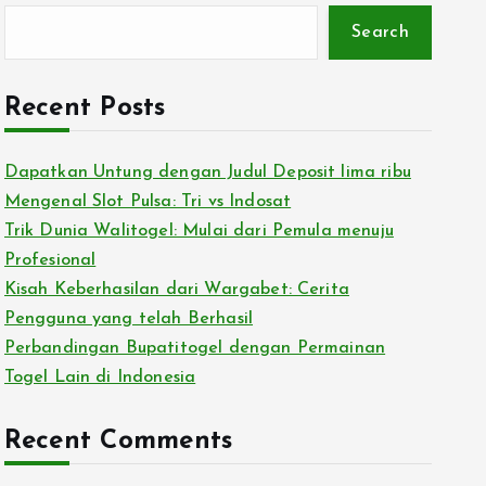
Search
Recent Posts
Dapatkan Untung dengan Judul Deposit lima ribu
Mengenal Slot Pulsa: Tri vs Indosat
Trik Dunia Walitogel: Mulai dari Pemula menuju
Profesional
Kisah Keberhasilan dari Wargabet: Cerita
Pengguna yang telah Berhasil
Perbandingan Bupatitogel dengan Permainan
Togel Lain di Indonesia
Recent Comments