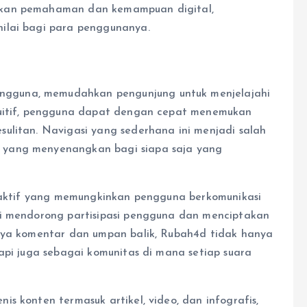
tkan pemahaman dan kemampuan digital,
ilai bagi para penggunanya.
gguna, memudahkan pengunjung untuk menjelajahi
tuitif, pengguna dapat dengan cepat menemukan
ulitan. Navigasi yang sederhana ini menjadi salah
 yang menyenangkan bagi siapa saja yang
eraktif yang memungkinkan pengguna berkomunikasi
ni mendorong partisipasi pengguna dan menciptakan
anya komentar dan umpan balik, Rubah4d tidak hanya
api juga sebagai komunitas di mana setiap suara
s konten termasuk artikel, video, dan infografis,