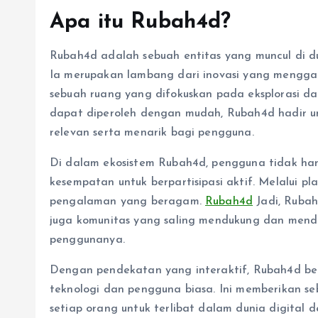
Apa itu Rubah4d?
Rubah4d adalah sebuah entitas yang muncul di d
Ia merupakan lambang dari inovasi yang menggab
sebuah ruang yang difokuskan pada eksplorasi d
dapat diperoleh dengan mudah, Rubah4d hadir 
relevan serta menarik bagi pengguna.
Di dalam ekosistem Rubah4d, pengguna tidak hany
kesempatan untuk berpartisipasi aktif. Melalui pla
pengalaman yang beragam.
Rubah4d
Jadi, Ruba
juga komunitas yang saling mendukung dan mendo
penggunanya.
Dengan pendekatan yang interaktif, Rubah4d be
teknologi dan pengguna biasa. Ini memberikan 
setiap orang untuk terlibat dalam dunia digital 