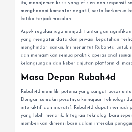
itu, manajemen krisis yang efisien dan responsif
menghadapi komentar negatif, serta berkomunik
ketika terjadi masalah.
Aspek regulasi juga menjadi tantangan signifik
yang mengatur data dan privasi, kepatuhan terha
menghindari sanksi. Ini menuntut Rubah4d untuk
dan memastikan semua praktik operasional sesua
kelangsungan dan keberlanjutan platform di mas
Masa Depan Rubah4d
Rubah4d memiliki potensi yang sangat besar untu
Dengan semakin pesatnya kemajuan teknologi d
interaktif dan inovatif, Rubah4d dapat menjadi
yang lebih menarik. Integrasi teknologi baru se
memberikan dimensi baru dalam interaksi penggu