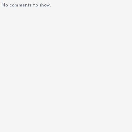
No comments to show.