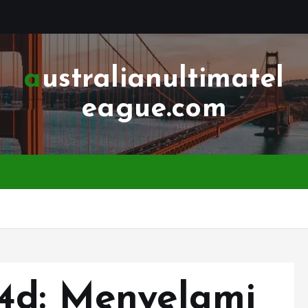
australianultimatel
eague.com
4d: Menyelami