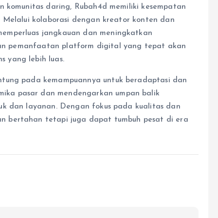
an komunitas daring, Rubah4d memiliki kesempatan
 Melalui kolaborasi dengan kreator konten dan
memperluas jangkauan dan meningkatkan
 dan pemanfaatan platform digital yang tepat akan
 yang lebih luas.
antung pada kemampuannya untuk beradaptasi dan
ika pasar dan mendengarkan umpan balik
uk dan layanan. Dengan fokus pada kualitas dan
 bertahan tetapi juga dapat tumbuh pesat di era