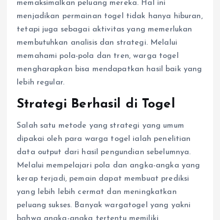
memaksimalkan peluang mereka. Hal ini
menjadikan permainan togel tidak hanya hiburan,
tetapi juga sebagai aktivitas yang memerlukan
membutuhkan analisis dan strategi. Melalui
memahami pola-pola dan tren, warga togel
mengharapkan bisa mendapatkan hasil baik yang
lebih regular.
Strategi Berhasil di Togel
Salah satu metode yang strategi yang umum
dipakai oleh para warga togel ialah penelitian
data output dari hasil pengundian sebelumnya.
Melalui mempelajari pola dan angka-angka yang
kerap terjadi, pemain dapat membuat prediksi
yang lebih lebih cermat dan meningkatkan
peluang sukses. Banyak wargatogel yang yakni
bahwa angka-angka tertentu memiliki