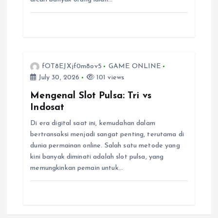
o
n
fOT8EJXjf0m8ov5
GAME ONLINE
July 30, 2026
101 views
Mengenal Slot Pulsa: Tri vs
Indosat
Di era digital saat ini, kemudahan dalam
bertransaksi menjadi sangat penting, terutama di
dunia permainan online. Salah satu metode yang
kini banyak diminati adalah slot pulsa, yang
memungkinkan pemain untuk…