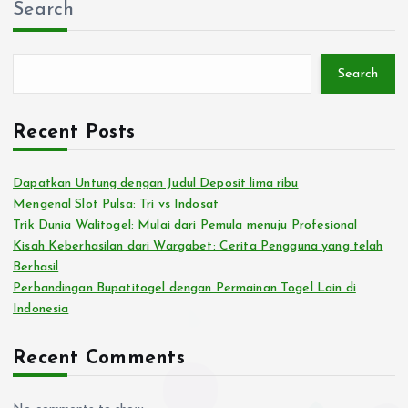
Search
Search
Recent Posts
Dapatkan Untung dengan Judul Deposit lima ribu
Mengenal Slot Pulsa: Tri vs Indosat
Trik Dunia Walitogel: Mulai dari Pemula menuju Profesional
Kisah Keberhasilan dari Wargabet: Cerita Pengguna yang telah
Berhasil
Perbandingan Bupatitogel dengan Permainan Togel Lain di
Indonesia
Recent Comments