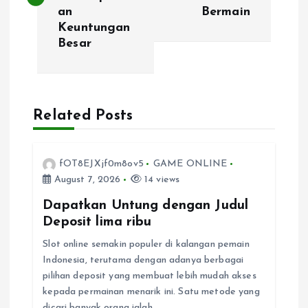
s
an
Bermain
Keuntungan
t
Besar
n
a
Related Posts
v
i
fOT8EJXjf0m8ov5
GAME ONLINE
August 7, 2026
14 views
g
Dapatkan Untung dengan Judul
Deposit lima ribu
a
Slot online semakin populer di kalangan pemain
Indonesia, terutama dengan adanya berbagai
t
pilihan deposit yang membuat lebih mudah akses
kepada permainan menarik ini. Satu metode yang
i
dicari banyak orang ialah…