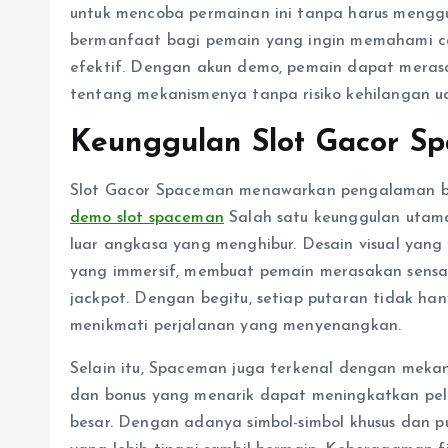
untuk mencoba permainan ini tanpa harus mengg
bermanfaat bagi pemain yang ingin memahami ca
efektif. Dengan akun demo, pemain dapat merasa
tentang mekanismenya tanpa risiko kehilangan u
Keunggulan Slot Gacor S
Slot Gacor Spaceman menawarkan pengalaman be
demo slot spaceman
Salah satu keunggulan utama
luar angkasa yang menghibur. Desain visual yang
yang immersif, membuat pemain merasakan sensas
jackpot. Dengan begitu, setiap putaran tidak ha
menikmati perjalanan yang menyenangkan.
Selain itu, Spaceman juga terkenal dengan mekani
dan bonus yang menarik dapat meningkatkan p
besar. Dengan adanya simbol-simbol khusus dan p