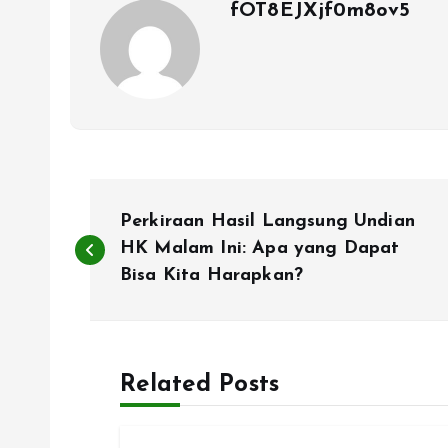
fOT8EJXjf0m8ov5
P
Perkiraan Hasil Langsung Undian
o
HK Malam Ini: Apa yang Dapat
Bisa Kita Harapkan?
s
t
Related Posts
n