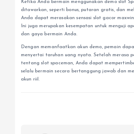
Ketika Anda bermain menggunakan demo slot Spa
ditawarkan, seperti bonus, putaran gratis, dan 
Anda dapat merasakan sensasi slot gacor maxwin
Ini juga merupakan kesempatan untuk menguji ap
dan gaya bermain Anda.
Dengan memanfaatkan akun demo, pemain dapat 
menyertai taruhan uang nyata. Setelah merasa 
tentang slot spaceman, Anda dapat mempertimbang
selalu bermain secara bertanggung jawab dan m
akun riil.