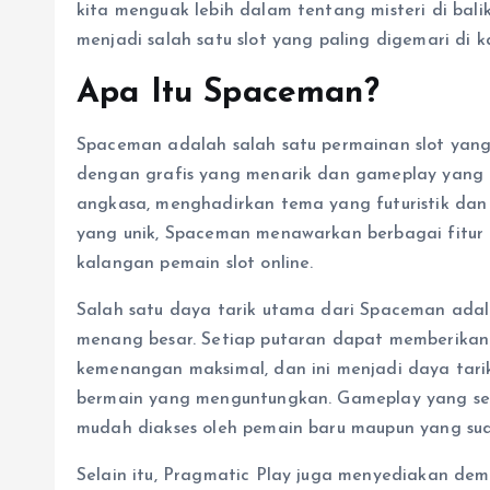
kita menguak lebih dalam tentang misteri di b
menjadi salah satu slot yang paling digemari di k
Apa Itu Spaceman?
Spaceman adalah salah satu permainan slot yang
dengan grafis yang menarik dan gameplay yang 
angkasa, menghadirkan tema yang futuristik da
yang unik, Spaceman menawarkan berbagai fitur 
kalangan pemain slot online.
Salah satu daya tarik utama dari Spaceman adal
menang besar. Setiap putaran dapat memberika
kemenangan maksimal, dan ini menjadi daya tari
bermain yang menguntungkan. Gameplay yang 
mudah diakses oleh pemain baru maupun yang su
Selain itu, Pragmatic Play juga menyediakan de