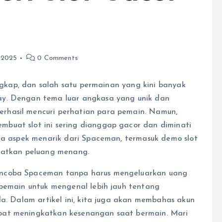
 2025
0 Comments
ungkap, dan salah satu permainan yang kini banyak
ay. Dengan tema luar angkasa yang unik dan
rhasil mencuri perhatian para pemain. Namun,
buat slot ini sering dianggap gacor dan diminati
mua aspek menarik dari Spaceman, termasuk demo slot
gkatkan peluang menang.
encoba Spaceman tanpa harus mengeluarkan uang
 pemain untuk mengenal lebih jauh tentang
da. Dalam artikel ini, kita juga akan membahas akun
pat meningkatkan kesenangan saat bermain. Mari