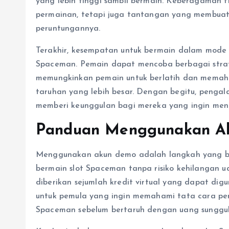
yang lebih tinggi sambil bermain. Keberagaman fi
permainan, tetapi juga tantangan yang membuat
peruntungannya.
Terakhir, kesempatan untuk bermain dalam mode d
Spaceman. Pemain dapat mencoba berbagai strat
memungkinkan pemain untuk berlatih dan memaha
taruhan yang lebih besar. Dengan begitu, pengal
memberi keunggulan bagi mereka yang ingin me
Panduan Menggunakan A
Menggunakan akun demo adalah langkah yang bi
bermain slot Spaceman tanpa risiko kehilangan u
diberikan sejumlah kredit virtual yang dapat di
untuk pemula yang ingin memahami tata cara per
Spaceman sebelum bertaruh dengan uang sunggu