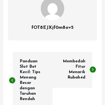
fOT8EJXjf0m8ov5
P
Panduan
Membedah
o
Slot Bet
Fitur
Kecil: Tips
Menarik
Menang
Rubah4d
s
Besar
dengan
t
Taruhan
Rendah
n