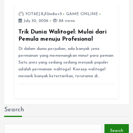
fOT8EJXjf0m8ov5
GAME ONLINE
July 30, 2026
88 views
Trik Dunia Walitogel: Mulai dari
Pemula menuju Profesional
Di dalam dunia perjudian, ada banyak jenis
permainan yang memenangkan minat para pemain.
Satu jenis yang sedang sedang menjadi populer
adalah permainan walitogel. Konsep walitogel
menarik banyak ketertarikan, terutama di…
Search
Search