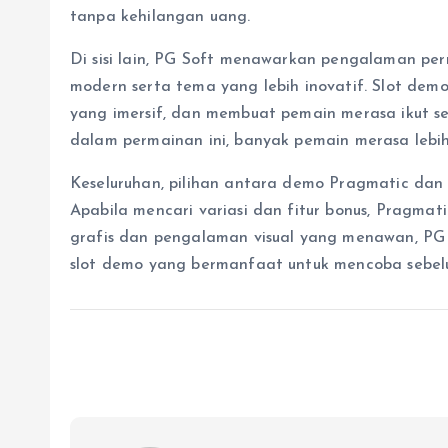
tanpa kehilangan uang.
Di sisi lain, PG Soft menawarkan pengalaman p
modern serta tema yang lebih inovatif. Slot dem
yang imersif, dan membuat pemain merasa ikut s
dalam permainan ini, banyak pemain merasa lebi
Keseluruhan, pilihan antara demo Pragmatic dan 
Apabila mencari variasi dan fitur bonus, Pragmati
grafis dan pengalaman visual yang menawan, PG 
slot demo yang bermanfaat untuk mencoba sebel