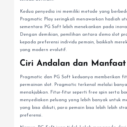
Kedua penyedia ini memiliki metode yang berbed
Pragmatic Play seringkali menawarkan hadiah uta
sementara PG Soft lebih menekankan pada inovasi 
Dengan demikian, pemilihan antara demo slot p
kepada preferensi individu pemain, baikkah merek
yang modern evolutif.
Ciri Andalan dan Manfaat
Pragmatic dan PG Soft keduanya memberikan fi
permainan slot. Pragmatic terkenal melalui bany
menakjubkan. Fitur-fitur seperti free spin serta 
menyediakan peluang yang lebih banyak untuk m
yang bisa diikuti, para pemain bisa lebih lebih
preferensi.