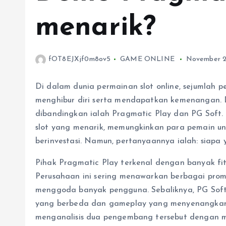
menarik?
fOT8EJXjf0m8ov5
GAME ONLINE
November 2
Di dalam dunia permainan slot online, sejumlah 
menghibur diri serta mendapatkan kemenangan. 
dibandingkan ialah Pragmatic Play dan PG Soft
slot yang menarik, memungkinkan para pemain u
berinvestasi. Namun, pertanyaannya ialah: siapa
Pihak Pragmatic Play terkenal dengan banyak fit
Perusahaan ini sering menawarkan berbagai promo
menggoda banyak pengguna. Sebaliknya, PG Soft
yang berbeda dan gameplay yang menyenangka
menganalisis dua pengembang tersebut dengan me