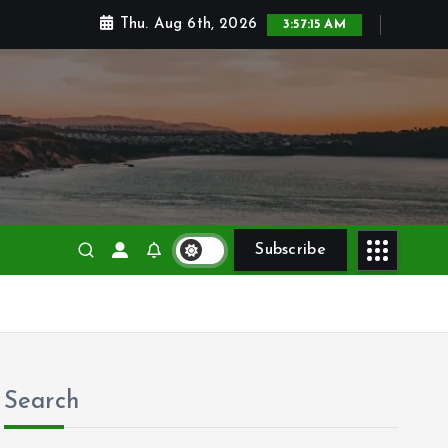
Thu. Aug 6th, 2026
3:57:16 AM
Subscribe
Search