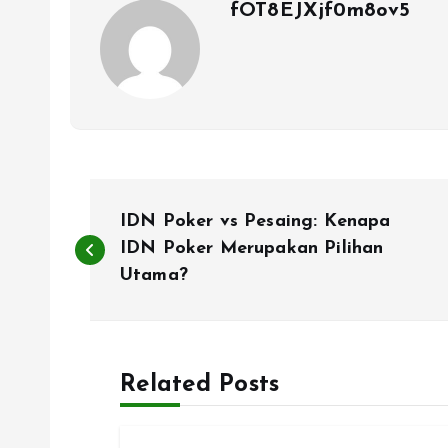
fOT8EJXjf0m8ov5
P
IDN Poker vs Pesaing: Kenapa
o
IDN Poker Merupakan Pilihan
Utama?
s
t
Related Posts
n