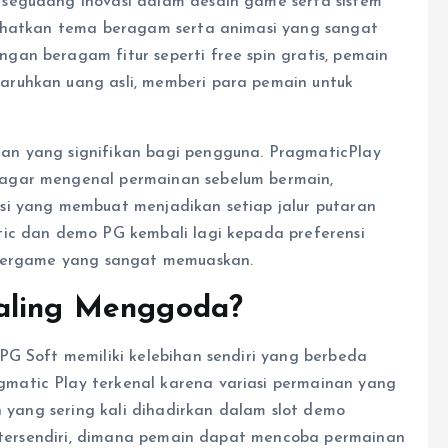
segudang inovasi dalam desain game serta sistem
lihatkan tema beragam serta animasi yang sangat
an beragam fitur seperti free spin gratis, pemain
ruhkan uang asli, memberi para pemain untuk
an yang signifikan bagi pengguna. PragmaticPlay
agar mengenal permainan sebelum bermain,
si yang membuat menjadikan setiap jalur putaran
tic dan demo PG kembali lagi kepada preferensi
 bergame yang sangat memuaskan.
Paling Menggoda?
PG Soft memiliki kelebihan sendiri yang berbeda
matic Play terkenal karena variasi permainan yang
n yang sering kali dihadirkan dalam slot demo
ik tersendiri, dimana pemain dapat mencoba permainan