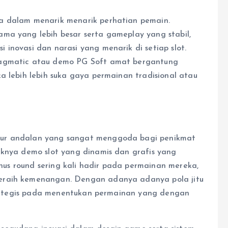
a dalam menarik menarik perhatian pemain.
ma yang lebih besar serta gameplay yang stabil,
inovasi dan narasi yang menarik di setiap slot.
ragmatic atau demo PG Soft amat bergantung
a lebih lebih suka gaya permainan tradisional atau
tur andalan yang sangat menggoda bagi penikmat
aknya demo slot yang dinamis dan grafis yang
bonus round sering kali hadir pada permainan mereka,
eraih kemenangan. Dengan adanya adanya pola jitu
 strategis pada menentukan permainan yang dengan