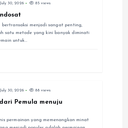
July 30, 2026
85 views
Indosat
 bertransaksi menjadi sangat penting,
ah satu metode yang kini banyak diminati
emain untuk…
July 30, 2026
88 views
 dari Pemula menuju
jenis permainan yang memenangkan minat
dang menjadi populer adalah permainan