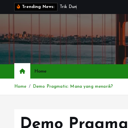
S
T
r
i
k
D
u
n
i
a
W
a
l
i
Trending News:
k
i
p
t
o
c
o
n
Home
t
e
Home
Demo Pragmatic: Mana yang menarik?
n
t
Demo Pragmat