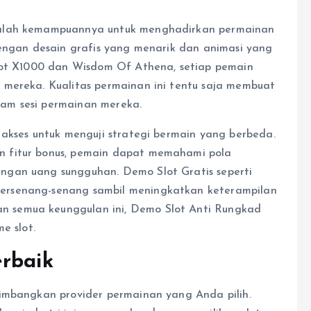
dalah kemampuannya untuk menghadirkan permainan
dengan desain grafis yang menarik dan animasi yang
Slot X1000 dan Wisdom Of Athena, setiap pemain
 mereka. Kualitas permainan ini tentu saja membuat
am sesi permainan mereka.
 akses untuk menguji strategi bermain yang berbeda.
 fitur bonus, pemain dapat memahami pola
ngan uang sungguhan. Demo Slot Gratis seperti
ersenang-senang sambil meningkatkan keterampilan
 semua keunggulan ini, Demo Slot Anti Rungkad
e slot.
erbaik
imbangkan provider permainan yang Anda pilih.