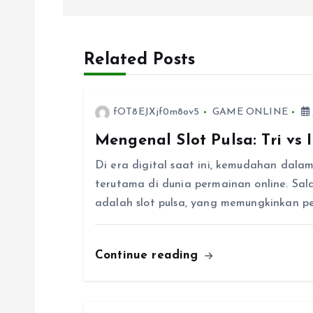
s
t
Related Posts
n
fOT8EJXjf0m8ov5
GAME ONLINE
a
Mengenal Slot Pulsa: Tri vs 
v
Di era digital saat ini, kemudahan dalam
terutama di dunia permainan online. Sal
i
adalah slot pulsa, yang memungkinkan p
g
Continue reading
a