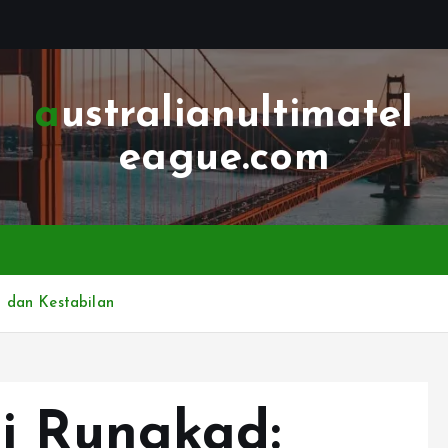
australianultimatel
eague.com
 dan Kestabilan
i Rungkad: