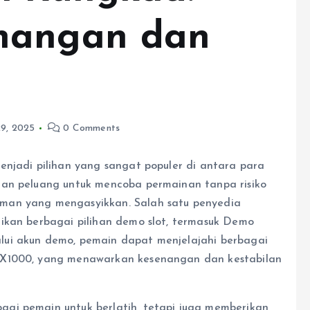
nangan dan
9, 2025
0 Comments
enjadi pilihan yang sangat populer di antara para
dan peluang untuk mencoba permainan tanpa risiko
man yang mengasyikkan. Salah satu penyedia
ikan berbagai pilihan demo slot, termasuk Demo
lui akun demo, pemain dapat menjelajahi berbagai
 X1000, yang menawarkan kesenangan dan kestabilan
gi pemain untuk berlatih, tetapi juga memberikan