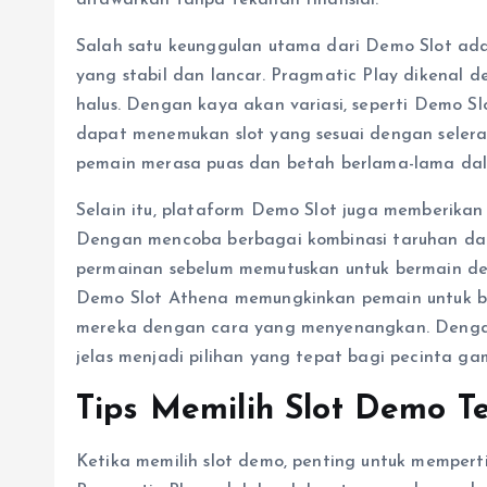
ditawarkan tanpa tekanan finansial.
Salah satu keunggulan utama dari Demo Slot a
yang stabil dan lancar. Pragmatic Play dikenal 
halus. Dengan kaya akan variasi, seperti Demo 
dapat menemukan slot yang sesuai dengan selera
pemain merasa puas dan betah berlama-lama dal
Selain itu, plataform Demo Slot juga memberikan
Dengan mencoba berbagai kombinasi taruhan dan
permainan sebelum memutuskan untuk bermain de
Demo Slot Athena memungkinkan pemain untuk b
mereka dengan cara yang menyenangkan. Dengan
jelas menjadi pilihan yang tepat bagi pecinta gam
Tips Memilih Slot Demo T
Ketika memilih slot demo, penting untuk mempert