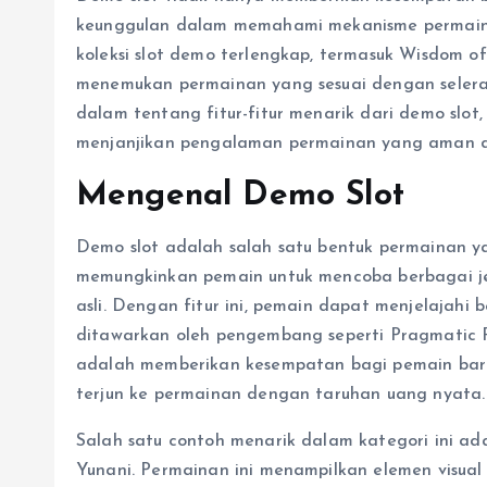
keunggulan dalam memahami mekanisme permaina
koleksi slot demo terlengkap, termasuk Wisdom o
menemukan permainan yang sesuai dengan selera 
dalam tentang fitur-fitur menarik dari demo slot
menjanjikan pengalaman permainan yang aman 
Mengenal Demo Slot
Demo slot adalah salah satu bentuk permainan yan
memungkinkan pemain untuk mencoba berbagai je
asli. Dengan fitur ini, pemain dapat menjelajahi
ditawarkan oleh pengembang seperti Pragmatic P
adalah memberikan kesempatan bagi pemain baru
terjun ke permainan dengan taruhan uang nyata.
Salah satu contoh menarik dalam kategori ini ada
Yunani. Permainan ini menampilkan elemen visua