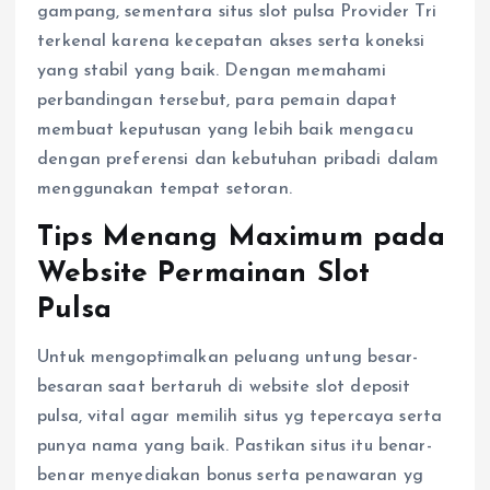
gampang, sementara situs slot pulsa Provider Tri
terkenal karena kecepatan akses serta koneksi
yang stabil yang baik. Dengan memahami
perbandingan tersebut, para pemain dapat
membuat keputusan yang lebih baik mengacu
dengan preferensi dan kebutuhan pribadi dalam
menggunakan tempat setoran.
Tips Menang Maximum pada
Website Permainan Slot
Pulsa
Untuk mengoptimalkan peluang untung besar-
besaran saat bertaruh di website slot deposit
pulsa, vital agar memilih situs yg tepercaya serta
punya nama yang baik. Pastikan situs itu benar-
benar menyediakan bonus serta penawaran yg