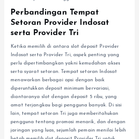
Perbandingan Tempat
Setoran Provider Indosat
serta Provider Tri
Ketika memilih di antara slot deposit Provider
Indosat serta Provider Tri, aspek penting yang
perlu dipertimbangkan yakni kemudahan akses
serta syarat setoran. Tempat setoran Indosat
menawarkan berbagai opsi dengan baik
diperuntukkan deposit minimum bervariasi,
diantaranya slot dengan deposit 5 ribu, yang
amat terjangkau bagi pengguna banyak. Di sisi
lain, tempat setoran Tri juga memberitahukan
pengguna tentang promosi menarik, dan dengan
jaringan yang luas, sejumlah pemain menilai lebih
betah memilih slot deposit Provider Tri untuk