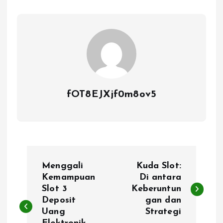
fOT8EJXjf0m8ov5
P
Menggali
Kuda Slot:
o
Kemampuan
Di antara
Slot 3
Keberuntun
Deposit
gan dan
s
Uang
Strategi