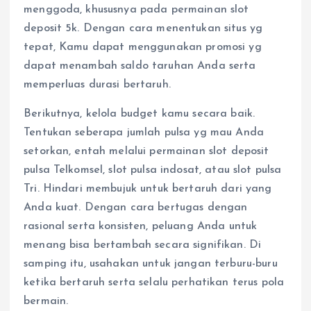
menggoda, khususnya pada permainan slot
deposit 5k. Dengan cara menentukan situs yg
tepat, Kamu dapat menggunakan promosi yg
dapat menambah saldo taruhan Anda serta
memperluas durasi bertaruh.
Berikutnya, kelola budget kamu secara baik.
Tentukan seberapa jumlah pulsa yg mau Anda
setorkan, entah melalui permainan slot deposit
pulsa Telkomsel, slot pulsa indosat, atau slot pulsa
Tri. Hindari membujuk untuk bertaruh dari yang
Anda kuat. Dengan cara bertugas dengan
rasional serta konsisten, peluang Anda untuk
menang bisa bertambah secara signifikan. Di
samping itu, usahakan untuk jangan terburu-buru
ketika bertaruh serta selalu perhatikan terus pola
bermain.