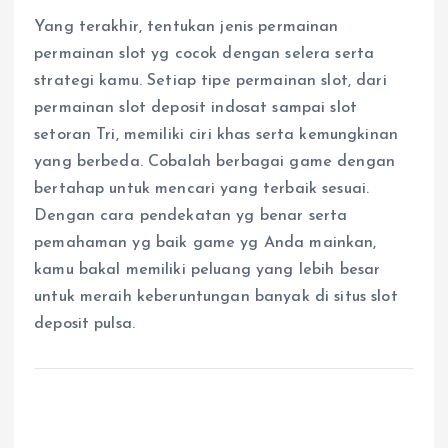
Yang terakhir, tentukan jenis permainan
permainan slot yg cocok dengan selera serta
strategi kamu. Setiap tipe permainan slot, dari
permainan slot deposit indosat sampai slot
setoran Tri, memiliki ciri khas serta kemungkinan
yang berbeda. Cobalah berbagai game dengan
bertahap untuk mencari yang terbaik sesuai.
Dengan cara pendekatan yg benar serta
pemahaman yg baik game yg Anda mainkan,
kamu bakal memiliki peluang yang lebih besar
untuk meraih keberuntungan banyak di situs slot
deposit pulsa.