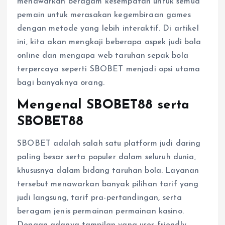
menawarkan beragam kesempatan untuk semua
pemain untuk merasakan kegembiraan games
dengan metode yang lebih interaktif. Di artikel
ini, kita akan mengkaji beberapa aspek judi bola
online dan mengapa web taruhan sepak bola
terpercaya seperti SBOBET menjadi opsi utama
bagi banyaknya orang.
Mengenal SBOBET88 serta
SBOBET88
SBOBET adalah salah satu platform judi daring
paling besar serta populer dalam seluruh dunia,
khususnya dalam bidang taruhan bola. Layanan
tersebut menawarkan banyak pilihan tarif yang
judi langsung, tarif pra-pertandingan, serta
beragam jenis permainan permainan kasino.
Dengan adanya tampilan yang user-friendly,