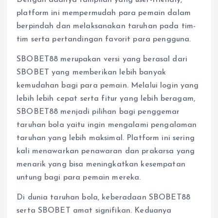
platform ini mempermudah para pemain dalam
berpindah dan melaksanakan taruhan pada tim-
tim serta pertandingan favorit para pengguna.
SBOBET88 merupakan versi yang berasal dari
SBOBET yang memberikan lebih banyak
kemudahan bagi para pemain. Melalui login yang
lebih lebih cepat serta fitur yang lebih beragam,
SBOBET88 menjadi pilihan bagi penggemar
taruhan bola yaitu ingin mengalami pengalaman
taruhan yang lebih maksimal. Platform ini sering
kali menawarkan penawaran dan prakarsa yang
menarik yang bisa meningkatkan kesempatan
untung bagi para pemain mereka.
Di dunia taruhan bola, keberadaan SBOBET88
serta SBOBET amat signifikan. Keduanya