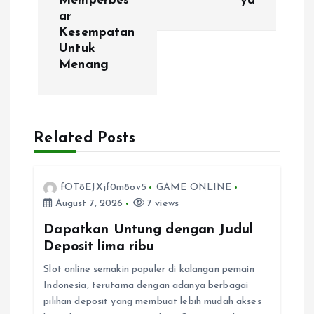
Memperbes
ya
ar
n
Kesempatan
Untuk
a
Menang
v
i
Related Posts
g
fOT8EJXjf0m8ov5
GAME ONLINE
a
August 7, 2026
7 views
t
Dapatkan Untung dengan Judul
Deposit lima ribu
i
Slot online semakin populer di kalangan pemain
Indonesia, terutama dengan adanya berbagai
o
pilihan deposit yang membuat lebih mudah akses