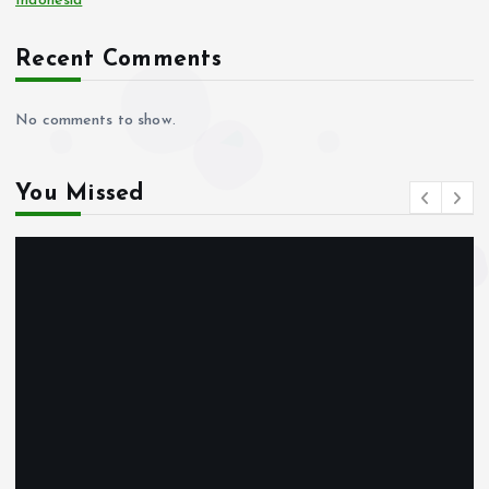
Indonesia
Recent Comments
No comments to show.
You Missed