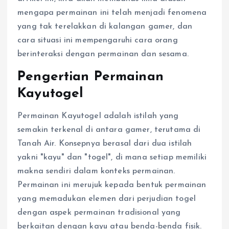
mengapa permainan ini telah menjadi fenomena
yang tak terelakkan di kalangan gamer, dan
cara situasi ini mempengaruhi cara orang
berinteraksi dengan permainan dan sesama.
Pengertian Permainan
Kayutogel
Permainan Kayutogel adalah istilah yang
semakin terkenal di antara gamer, terutama di
Tanah Air. Konsepnya berasal dari dua istilah
yakni "kayu" dan "togel", di mana setiap memiliki
makna sendiri dalam konteks permainan.
Permainan ini merujuk kepada bentuk permainan
yang memadukan elemen dari perjudian togel
dengan aspek permainan tradisional yang
berkaitan dengan kayu atau benda-benda fisik.