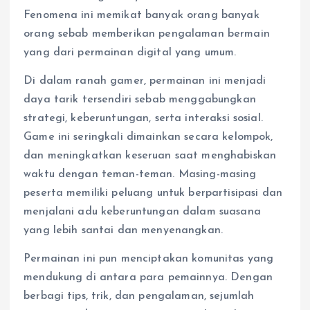
Fenomena ini memikat banyak orang banyak
orang sebab memberikan pengalaman bermain
yang dari permainan digital yang umum.
Di dalam ranah gamer, permainan ini menjadi
daya tarik tersendiri sebab menggabungkan
strategi, keberuntungan, serta interaksi sosial.
Game ini seringkali dimainkan secara kelompok,
dan meningkatkan keseruan saat menghabiskan
waktu dengan teman-teman. Masing-masing
peserta memiliki peluang untuk berpartisipasi dan
menjalani adu keberuntungan dalam suasana
yang lebih santai dan menyenangkan.
Permainan ini pun menciptakan komunitas yang
mendukung di antara para pemainnya. Dengan
berbagi tips, trik, dan pengalaman, sejumlah