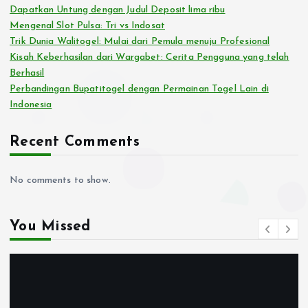
Dapatkan Untung dengan Judul Deposit lima ribu
Mengenal Slot Pulsa: Tri vs Indosat
Trik Dunia Walitogel: Mulai dari Pemula menuju Profesional
Kisah Keberhasilan dari Wargabet: Cerita Pengguna yang telah
Berhasil
Perbandingan Bupatitogel dengan Permainan Togel Lain di
Indonesia
Recent Comments
No comments to show.
You Missed