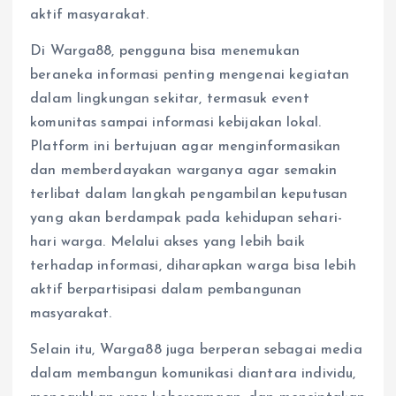
aktif masyarakat.
Di Warga88, pengguna bisa menemukan
beraneka informasi penting mengenai kegiatan
dalam lingkungan sekitar, termasuk event
komunitas sampai informasi kebijakan lokal.
Platform ini bertujuan agar menginformasikan
dan memberdayakan warganya agar semakin
terlibat dalam langkah pengambilan keputusan
yang akan berdampak pada kehidupan sehari-
hari warga. Melalui akses yang lebih baik
terhadap informasi, diharapkan warga bisa lebih
aktif berpartisipasi dalam pembangunan
masyarakat.
Selain itu, Warga88 juga berperan sebagai media
dalam membangun komunikasi diantara individu,