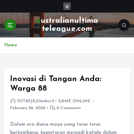
S
k
i
australianultima
p
teleague.com
t
o
c
Home
o
n
t
e
Inovasi di Tangan Anda:
n
t
Warga 88
fOT8EJXjf0m8ov5
GAME ONLINE
February 28, 2026
0 Comments
Dalam era dunia maya yang terus terus
berkembang, kepintaran menjadi katalis dalam