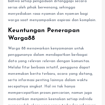
bahwa setiap pengaduan ditanggapi secara
serius oleh pihak berwenang, sehingga
menyediakan rasa nyaman dan nyaman bagi
warga saat menyampaikan aspirasi dan komplain.
Keuntungan Penerapan
Warga88
Warga 88 menawarkan kenyamanan untuk
penggunanya dalam mendapatkan berbagai
data yang relevan relevan dengan komunitas.
Melalui fitur berbasis intuitif, pengguna dapat
menemukan berita terbaru, acara yang datang,
serta informasi penting lainnya dalam waktu
secepatnya singkat. Hal ini tak hanya
mempercepatkan proses pencarian, namun juga
memastikan menjamin keenakan setiap individu