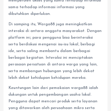
memperoleh akses yang sama terhadap informasi
sama terhadap informasi informasi yang
dibutuhkan diperlukan.
Di samping itu, Warga88 juga meningkatkan
interaksi di antara anggota masyarakat. Dengan
platform ini, para pengguna bisa berinteraksi
serta berdiskusi mengenai isu-isu lokal, berbagi
ide, serta saling membantu dalam berbagai
berbagai kegiatan. Interaksi ini menciptakan
perasaan persatuan di antara warga yang lain,
serta membangun hubungan yang lebih dekat
lebih dekat kehidupan kehidupan mereka.
Keuntungan lain dari pemakaian warga88 ialah
dukungan untuk pengembangan usaha lokal.
Pengguna dapat mencari produk serta layanan
yang ditawarkan oleh perusahaan mikro serta