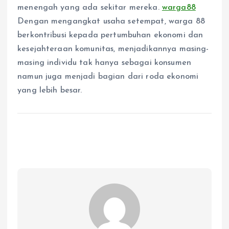
menengah yang ada sekitar mereka.
warga88
Dengan mengangkat usaha setempat, warga 88
berkontribusi kepada pertumbuhan ekonomi dan
kesejahteraan komunitas, menjadikannya masing-
masing individu tak hanya sebagai konsumen
namun juga menjadi bagian dari roda ekonomi
yang lebih besar.