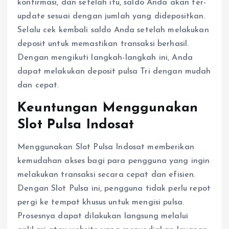
konfirmasi, dan setelah itu, saldo Anda akan ter-
update sesuai dengan jumlah yang didepositkan.
Selalu cek kembali saldo Anda setelah melakukan
deposit untuk memastikan transaksi berhasil.
Dengan mengikuti langkah-langkah ini, Anda
dapat melakukan deposit pulsa Tri dengan mudah
dan cepat.
Keuntungan Menggunakan
Slot Pulsa Indosat
Menggunakan Slot Pulsa Indosat memberikan
kemudahan akses bagi para pengguna yang ingin
melakukan transaksi secara cepat dan efisien.
Dengan Slot Pulsa ini, pengguna tidak perlu repot
pergi ke tempat khusus untuk mengisi pulsa.
Prosesnya dapat dilakukan langsung melalui