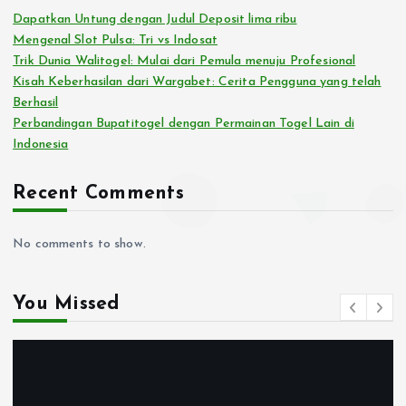
Dapatkan Untung dengan Judul Deposit lima ribu
Mengenal Slot Pulsa: Tri vs Indosat
Trik Dunia Walitogel: Mulai dari Pemula menuju Profesional
Kisah Keberhasilan dari Wargabet: Cerita Pengguna yang telah
Berhasil
Perbandingan Bupatitogel dengan Permainan Togel Lain di
Indonesia
Recent Comments
No comments to show.
You Missed