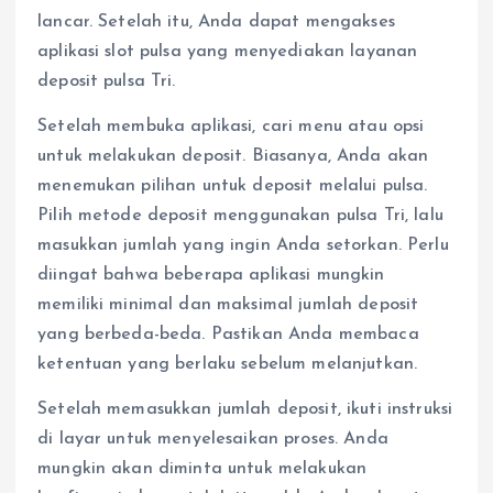
lancar. Setelah itu, Anda dapat mengakses
aplikasi slot pulsa yang menyediakan layanan
deposit pulsa Tri.
Setelah membuka aplikasi, cari menu atau opsi
untuk melakukan deposit. Biasanya, Anda akan
menemukan pilihan untuk deposit melalui pulsa.
Pilih metode deposit menggunakan pulsa Tri, lalu
masukkan jumlah yang ingin Anda setorkan. Perlu
diingat bahwa beberapa aplikasi mungkin
memiliki minimal dan maksimal jumlah deposit
yang berbeda-beda. Pastikan Anda membaca
ketentuan yang berlaku sebelum melanjutkan.
Setelah memasukkan jumlah deposit, ikuti instruksi
di layar untuk menyelesaikan proses. Anda
mungkin akan diminta untuk melakukan