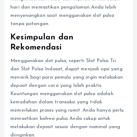
hari dan memastikan pengalaman Anda lebih
menyenangkan saat menggunakan slot pulsa
tanpa potongan.
Kesimpulan dan
Rekomendasi
Menggunakan slot pulsa, seperti Slot Pulsa Tri
dan Slot Pulsa Indosat, dapat menjadi opsi yang
menarik bagi para pemula yang ingin melakukan
deposit dengan cara yang lebih praktis.
Keuntungan menggunakan slot pulsa adalah
kemudahan dalam transaksi yang tidak
memerlukan proses yang rumit. Anda hanya perlu
memastikan bahwa pulsa Anda cukup untuk
melakukan deposit sesuai dengan nominal yang
diinginkan.