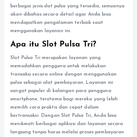
berbagai jenis slot pulsa yang tersedia, semuanya
akan dibahas secara detail agar Anda bisa
mendapatkan pengalaman terbaik saat
menggunakan layanan ini.
Apa itu Slot Pulsa Tri?
Slot Pulsa Tri merupakan layanan yang
memudahkan pengguna untuk melakukan
transaksi secara online dengan menggunakan
pulsa sebagai alat pembayaran. Layanan ini
sangat populer di kalangan para pengguna
smartphone, terutama bagi mereka yang lebih
memilih cara praktis dan cepat dalam
bertransaksi. Dengan Slot Pulsa Tri, Anda bisa
menikmati berbagai aplikasi dan layanan secara
langsung tanpa harus melalui proses pembayaran