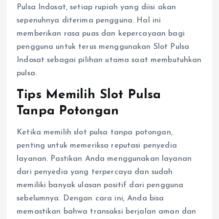
Pulsa Indosat, setiap rupiah yang diisi akan
sepenuhnya diterima pengguna. Hal ini
memberikan rasa puas dan kepercayaan bagi
pengguna untuk terus menggunakan Slot Pulsa
Indosat sebagai pilihan utama saat membutuhkan
pulsa.
Tips Memilih Slot Pulsa
Tanpa Potongan
Ketika memilih slot pulsa tanpa potongan,
penting untuk memeriksa reputasi penyedia
layanan. Pastikan Anda menggunakan layanan
dari penyedia yang terpercaya dan sudah
memiliki banyak ulasan positif dari pengguna
sebelumnya. Dengan cara ini, Anda bisa
memastikan bahwa transaksi berjalan aman dan