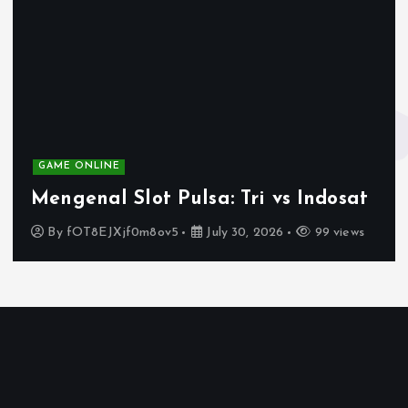
GAME ONLINE
Trik Dunia Walitogel: Mulai dari
at
Pemula menuju Profesional
s
By
fOT8EJXjf0m8ov5
July 30, 2026
102 vie