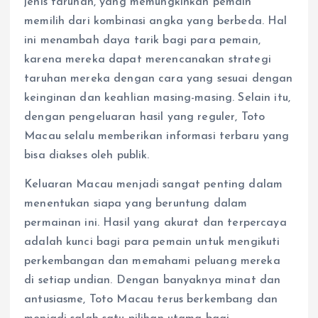
jenis taruhan, yang memungkinkan pemain
memilih dari kombinasi angka yang berbeda. Hal
ini menambah daya tarik bagi para pemain,
karena mereka dapat merencanakan strategi
taruhan mereka dengan cara yang sesuai dengan
keinginan dan keahlian masing-masing. Selain itu,
dengan pengeluaran hasil yang reguler, Toto
Macau selalu memberikan informasi terbaru yang
bisa diakses oleh publik.
Keluaran Macau menjadi sangat penting dalam
menentukan siapa yang beruntung dalam
permainan ini. Hasil yang akurat dan terpercaya
adalah kunci bagi para pemain untuk mengikuti
perkembangan dan memahami peluang mereka
di setiap undian. Dengan banyaknya minat dan
antusiasme, Toto Macau terus berkembang dan