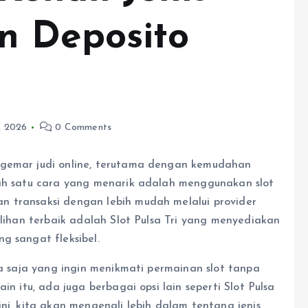
n Deposito
, 2026
0 Comments
ggemar judi online, terutama dengan kemudahan
lah satu cara yang menarik adalah menggunakan slot
n transaksi dengan lebih mudah melalui provider
ilihan terbaik adalah Slot Pulsa Tri yang menyediakan
g sangat fleksibel.
pa saja yang ingin menikmati permainan slot tanpa
in itu, ada juga berbagai opsi lain seperti Slot Pulsa
ini, kita akan mengenali lebih dalam tentang jenis