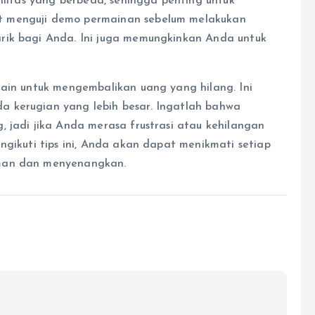
tilitas yang berbeda, sehingga penting untuk
t menguji demo permainan sebelum melakukan
rik bagi Anda. Ini juga memungkinkan Anda untuk
main untuk mengembalikan uang yang hilang. Ini
 kerugian yang lebih besar. Ingatlah bahwa
 jadi jika Anda merasa frustrasi atau kehilangan
ngikuti tips ini, Anda akan dapat menikmati setiap
aman dan menyenangkan.