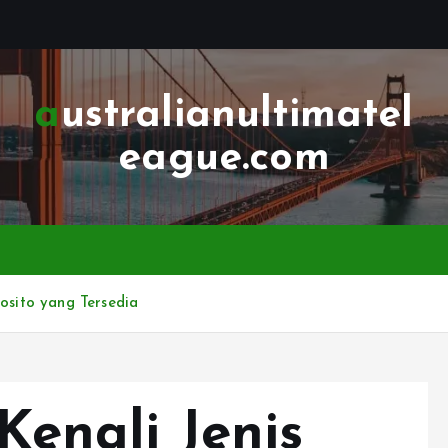
australianultimatel
eague.com
posito yang Tersedia
 Kenali Jenis