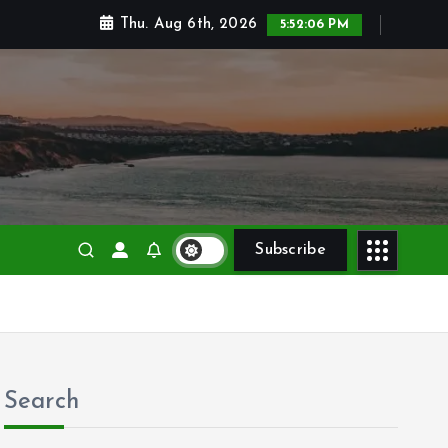
Thu. Aug 6th, 2026
5:52:07 PM
Subscribe
Search