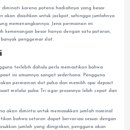
at diminati karena potensi hadiahnya yang besar.
n akan disisihkan untuk jackpot, sehingga jumlahnya
ung memenangkannya. Jenis permainan ini
ih kemenangan besar hanya dengan satu putaran,
 banyak penggemar slot.
i
ngguna terlebih dahulu perlu memastikan bahwa
deposit ini umumnya sangat sederhana. Pengguna
akan permainan slot pulsa dan memilih opsi deposit
osit melalui pulsa Tri agar prosesnya lebih cepat dan
guna akan diminta untuk memasukkan jumlah nominal
tikan bahwa setoran dapat bervariasi sesuai dengan
asukkan jumlah yang diinginkan, pengguna akan