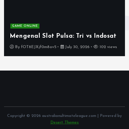
GAME ONLINE
Mengenal Slot Pulsa: Tri vs Indosat
By
fOT8EJXjf0m8ov5
July 30, 2026
102 views
Copyright © 2026 australianultimateleague.com | Powered by
Desert Themes