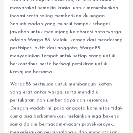
masyarakat semakin krusial untuk menumbuhkan
inovasi serta saling memberikan dukungan.
Sebuah wadah yang muncul tampak sebagai
jawaban untuk menunjang kolaborasi antarwarga
adalah Warga 88. Melalui konsep dari mendorong
partisipasi aktif dari anggota, Warga88
menyediakan tempat untuk setiap orang untuk
berkontribusi serta berbagi pemikiran untuk
kemajuan bersama.
Warga88 bertujuan untuk membangun ikatan
yang erat antar warga, serta mendidik
pertukaran dan sumber daya dan resources.
Dengan wadah ini, para anggota komunitas tidak
cuma bisa berkomunikasi, melainkan juga bekerja
sama dalam bermacam-macam proyek-proyek,
menyelesaikan permasalahan, dan menciptakan