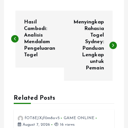
P
Hasil
Menyingkap
o
Cambodi:
Rahasia
Analisis
Togel
Mendalam
Sydney:
s
Pengeluaran
Panduan
Togel
Lengkap
t
untuk
Pemain
n
a
Related Posts
v
i
fOT8EJXjf0m8ov5
GAME ONLINE
August 7, 2026
16 views