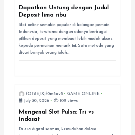
g
Dapatkan Untung dengan Judul
a
Deposit lima ribu
Slot online semakin populer di kalangan pemain
t
Indonesia, terutama dengan adanya berbagai
pilihan deposit yang membuat lebih mudah akses
i
kepada permainan menarik ini. Satu metode yang
dicari banyak orang ialah…
o
n
fOT8EJXjf0m8ov5
GAME ONLINE
July 30, 2026
102 views
Mengenal Slot Pulsa: Tri vs
Indosat
Di era digital saat ini, kemudahan dalam