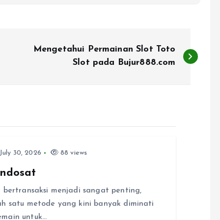
Mengetahui Permainan Slot Toto
Slot pada Bujur888.com
July 30, 2026
88 views
Indosat
 bertransaksi menjadi sangat penting,
ah satu metode yang kini banyak diminati
emain untuk…