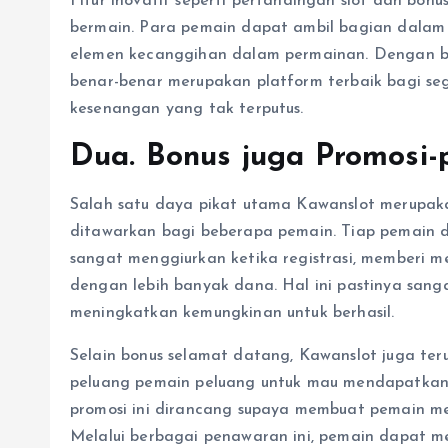
Fitur inovatif seperti pertandingan slot dan bo
bermain. Para pemain dapat ambil bagian dala
elemen kecanggihan dalam permainan. Dengan b
benar-benar merupakan platform terbaik bagi s
kesenangan yang tak terputus.
Dua. Bonus juga Promosi-
Salah satu daya pikat utama Kawanslot merupak
ditawarkan bagi beberapa pemain. Tiap pemain
sangat menggiurkan ketika registrasi, memberi 
dengan lebih banyak dana. Hal ini pastinya sa
meningkatkan kemungkinan untuk berhasil.
Selain bonus selamat datang, Kawanslot juga te
peluang pemain peluang untuk mau mendapatkan h
promosi ini dirancang supaya membuat pemain mer
Melalui berbagai penawaran ini, pemain dapat 