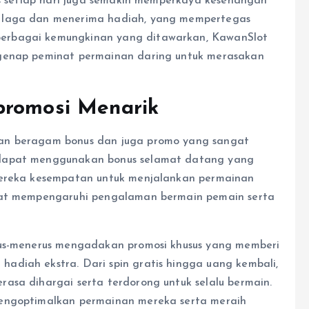
nus setiap hari juga semakin memperkaya kesenangan
m laga dan menerima hadiah, yang mempertegas
erbagai kemungkinan yang ditawarkan, KawanSlot
egenap peminat permainan daring untuk merasakan
promosi Menarik
an beragam bonus dan juga promo yang sangat
 dapat menggunakan bonus selamat datang yang
mereka kesempatan untuk menjalankan permainan
ngat mempengaruhi pengalaman bermain pemain serta
rus-menerus mengadakan promosi khusus yang memberi
adiah ekstra. Dari spin gratis hingga uang kembali,
asa dihargai serta terdorong untuk selalu bermain.
mengoptimalkan permainan mereka serta meraih