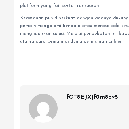
platform yang fair serta transparan.
Keamanan pun diperkuat dengan adanya dukunga
pemain mengalami kendala atau merasa ada sesu
menghadirkan solusi. Melalui pendekatan ini, k
utama para pemain di dunia permainan online.
fOT8EJXjf0m8ov5