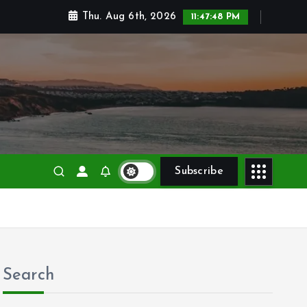
Thu. Aug 6th, 2026
11:47:49 PM
Subscribe
Search