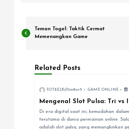
P
Teman Togel: Taktik Cermat
o
Memenangkan Game
s
Related Posts
t
n
fOT8EJXjf0m8ov5
GAME ONLINE
Mengenal Slot Pulsa: Tri vs 
a
Di era digital saat ini, kemudahan dalam
v
terutama di dunia permainan online. Sal
adalah slot pulsa, yang memungkinkan p