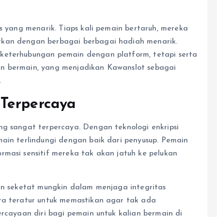
as yang menarik. Tiaps kali pemain bertaruh, mereka
rkan dengan berbagai berbagai hadiah menarik.
keterhubungan pemain dengan platform, tetapi serta
an bermain, yang menjadikan Kawanslot sebagai
.
Terpercaya
ng sangat terpercaya. Dengan teknologi enkripsi
main terlindungi dengan baik dari penyusup. Pemain
rmasi sensitif mereka tak akan jatuh ke pelukan
kan seketat mungkin dalam menjaga integritas
ara teratur untuk memastikan agar tak ada
ercayaan diri bagi pemain untuk kalian bermain di