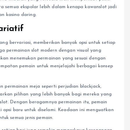
ta semua ekspolar lebih dalam kenapa kawanslot jadi
n kasino daring.
riatif
ng bervariasi, memberikan banyak opsi untuk setiap
ngga permainan slot modern dengan visual yang
i akan menemukan permainan yang sesuai dengan
empatan pemain untuk menjelajahi berbagai konsep
permainan meja seperti perjudian blackjack,
arkan pilihan yang lebih banyak bagi mereka yang
slot. Dengan beragamnya permainan itu, pemain
i opsi baru untuk diselami. Keadaan ini menguatkan
ntuk semua jenis pemain.