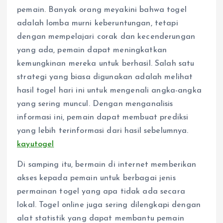
pemain. Banyak orang meyakini bahwa togel
adalah lomba murni keberuntungan, tetapi
dengan mempelajari corak dan kecenderungan
yang ada, pemain dapat meningkatkan
kemungkinan mereka untuk berhasil. Salah satu
strategi yang biasa digunakan adalah melihat
hasil togel hari ini untuk mengenali angka-angka
yang sering muncul. Dengan menganalisis
informasi ini, pemain dapat membuat prediksi
yang lebih terinformasi dari hasil sebelumnya.
kayutogel
Di samping itu, bermain di internet memberikan
akses kepada pemain untuk berbagai jenis
permainan togel yang apa tidak ada secara
lokal. Togel online juga sering dilengkapi dengan
alat statistik yang dapat membantu pemain