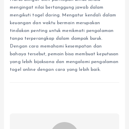
mengingat nilai bertanggung jawab dalam
mengikuti togel daring. Mengatur kendali dalam
keuangan dan waktu bermain merupakan
tindakan penting untuk menikmati pengalaman
tanpa terperangkap dalam dampak buruk.
Dengan cara memahami kesempatan dan
bahaya tersebut, pemain bisa membuat keputusan
yang lebih bijaksana dan mengalami pengalaman
togel online dengan cara yang lebih baik.