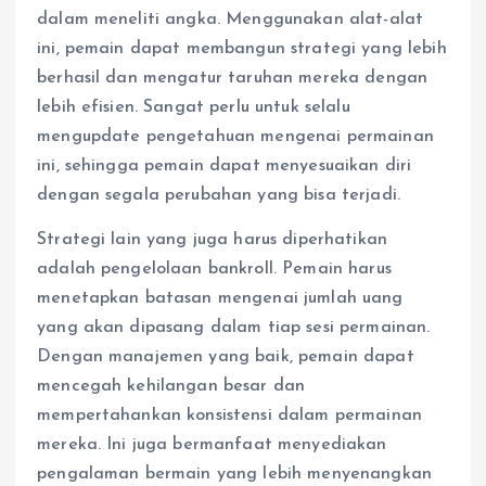
dalam meneliti angka. Menggunakan alat-alat
ini, pemain dapat membangun strategi yang lebih
berhasil dan mengatur taruhan mereka dengan
lebih efisien. Sangat perlu untuk selalu
mengupdate pengetahuan mengenai permainan
ini, sehingga pemain dapat menyesuaikan diri
dengan segala perubahan yang bisa terjadi.
Strategi lain yang juga harus diperhatikan
adalah pengelolaan bankroll. Pemain harus
menetapkan batasan mengenai jumlah uang
yang akan dipasang dalam tiap sesi permainan.
Dengan manajemen yang baik, pemain dapat
mencegah kehilangan besar dan
mempertahankan konsistensi dalam permainan
mereka. Ini juga bermanfaat menyediakan
pengalaman bermain yang lebih menyenangkan