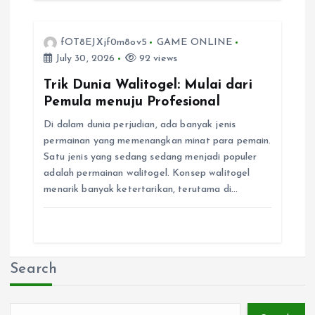
fOT8EJXjf0m8ov5
GAME ONLINE
July 30, 2026
92 views
Trik Dunia Walitogel: Mulai dari
Pemula menuju Profesional
Di dalam dunia perjudian, ada banyak jenis
permainan yang memenangkan minat para pemain.
Satu jenis yang sedang sedang menjadi populer
adalah permainan walitogel. Konsep walitogel
menarik banyak ketertarikan, terutama di…
Search