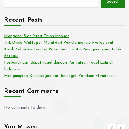
Search
Recent Posts
Mengenal Slot Pulsa: Tri vs Indosat
Trik Dunia Walitogel: Mulai dari Pemula menuju Profesional
Kisah Keberhasilan dari Wargabet: Cerita Pengguna yang telah
Berhasil
Perbandingan Bupatitogel dengan Permainan Togel Lain di
Indonesia
Mengungkap Keuntungan dari Iontogel: Panduan Mendetail
Recent Comments
No comments to show.
You Missed