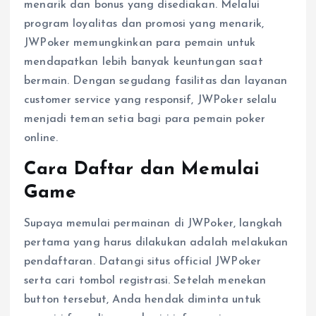
menarik dan bonus yang disediakan. Melalui
program loyalitas dan promosi yang menarik,
JWPoker memungkinkan para pemain untuk
mendapatkan lebih banyak keuntungan saat
bermain. Dengan segudang fasilitas dan layanan
customer service yang responsif, JWPoker selalu
menjadi teman setia bagi para pemain poker
online.
Cara Daftar dan Memulai
Game
Supaya memulai permainan di JWPoker, langkah
pertama yang harus dilakukan adalah melakukan
pendaftaran. Datangi situs official JWPoker
serta cari tombol registrasi. Setelah menekan
button tersebut, Anda hendak diminta untuk