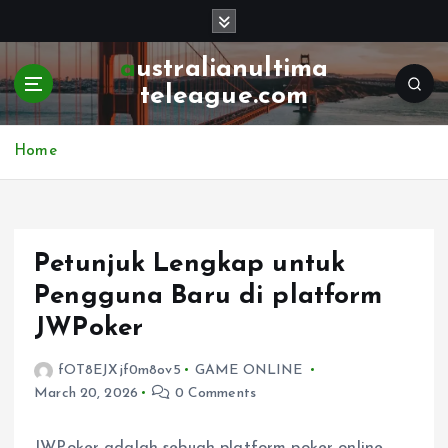
S
k
i
australianultima
p
teleague.com
t
o
c
Home
o
n
t
e
Petunjuk Lengkap untuk
n
t
Pengguna Baru di platform
JWPoker
fOT8EJXjf0m8ov5
GAME ONLINE
March 20, 2026
0 Comments
JWPoker adalah sebuah platform poker online