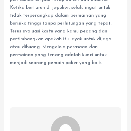
Ketika bertaruh di jwpoker, selalu ingat untuk
tidak terperangkap dalam permainan yang
berisiko tinggi tanpa perhitungan yang tepat.
Terus evaluasi kartu yang kamu pegang dan
pertimbangkan apakah itu layak untuk dijaga
atau dibuang. Mengelola perasaan dan
permainan yang tenang adalah kunci untuk
menjadi seorang pemain poker yang baik.