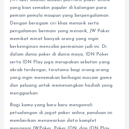
yang kian semakin populer di kalangan para
pemain pemula maupun yang berpengalaman.
Dengan beragam ciri khas menarik serta
pengalaman bermain yang menarik, JW Poker
memikat minat banyak orang yang ingin
berkeinginan mencoba permainan judi ini. Di
dalam dunia poker di dunia maya, IDN Poker
serta IDN Play juga merupakan sebutan yang
akrab terdengar, terutama bagi orang-orang
yang ingin menemukan berbagai macam game
dan peluang untuk memenangkan hadiah yang
menggiurkan.
Bagi kamu yang baru baru mengawali
petualangan di jagat poker online, panduan ini
memberikan menawarkan data komplet
mengenai JWPoker, Poker IDN, dan IDN Play.