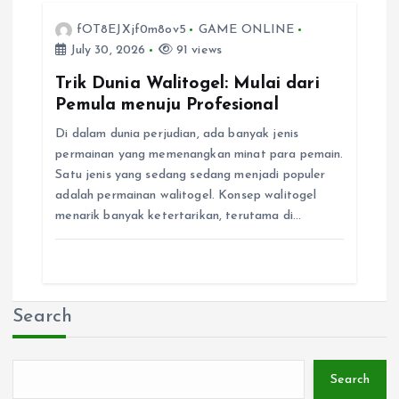
fOT8EJXjf0m8ov5
GAME ONLINE
July 30, 2026
91 views
Trik Dunia Walitogel: Mulai dari
Pemula menuju Profesional
Di dalam dunia perjudian, ada banyak jenis
permainan yang memenangkan minat para pemain.
Satu jenis yang sedang sedang menjadi populer
adalah permainan walitogel. Konsep walitogel
menarik banyak ketertarikan, terutama di…
Search
Search