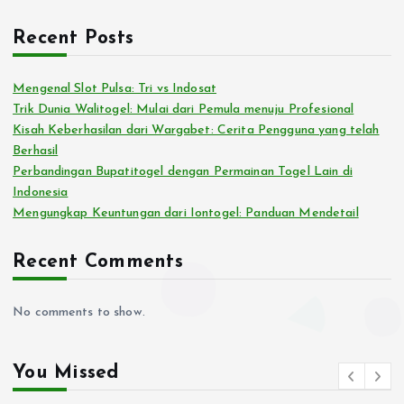
Recent Posts
Mengenal Slot Pulsa: Tri vs Indosat
Trik Dunia Walitogel: Mulai dari Pemula menuju Profesional
Kisah Keberhasilan dari Wargabet: Cerita Pengguna yang telah
Berhasil
Perbandingan Bupatitogel dengan Permainan Togel Lain di
Indonesia
Mengungkap Keuntungan dari Iontogel: Panduan Mendetail
Recent Comments
No comments to show.
You Missed