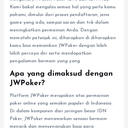
Kami bakal mengulas semua hal yang perlu kamu
pahami, dimulai dari proses pendaftaran, jenis
game yang ada, sampai saran dan trik dalam
meningkatkan permainan Anda. Dengan
mematuhi petunjuk ini, diharapkan di diharapkan
kamu bisa memainkan JWPoker dengan lebih
lebih percaya diri serta mendapatkan
pengalaman bermain yang yang.
Apa yang dimaksud dengan
JWPoker?
Platform JWPoker merupakan situs permainan
poker online yang semakin populer di Indonesia.
Di dalam komponen dari jaringan besar IDN
Poker, JWPoker menawarkan sensasi bermain
menarik dan menyenangkan bagi para