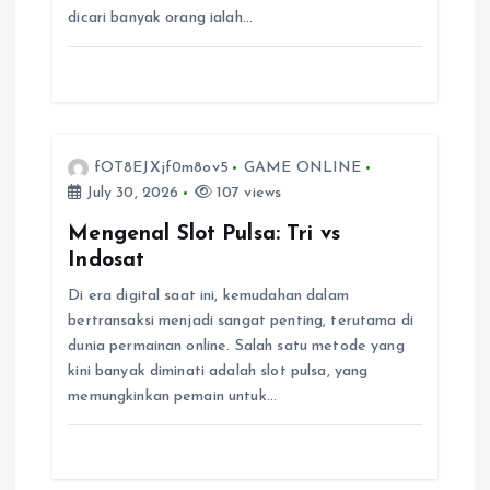
dicari banyak orang ialah…
n
fOT8EJXjf0m8ov5
GAME ONLINE
July 30, 2026
107 views
Mengenal Slot Pulsa: Tri vs
Indosat
Di era digital saat ini, kemudahan dalam
bertransaksi menjadi sangat penting, terutama di
dunia permainan online. Salah satu metode yang
kini banyak diminati adalah slot pulsa, yang
memungkinkan pemain untuk…