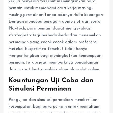
kedua penyedia tersebut memungkinkan para
pemain untuk memahami cara kerja masing-
masing permainan tanpa adanya risiko keuangan.
Dengan mencoba beragam demo slot dari serta
Playtech, para pemain dapat mengevaluasi
strategi-strategi berbeda-beda dan menemukan
permainan yang cocok cocok dalam preferensi
mereka. Eksperimen tersebut tidak hanya
menguntungkan bagi meningkatkan kemampuan
bermain, tetapi juga memperkaya pengalaman
dalam saat bertransaksi dalam alam slot online.
Keuntungan Uji Coba dan
Simulasi Permainan
Pengujian dan simulasi permainan memberikan
kesempatan bagi para pemain untuk memahami