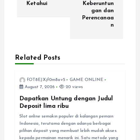
t
Ketahui
Keberuntun
gan dan
n
Perencanaa
n
a
v
Related Posts
i
g
fOT8EJXjf0m8ov5
GAME ONLINE
August 7, 2026
20 views
a
Dapatkan Untung dengan Judul
t
Deposit lima ribu
Slot online semakin populer di kalangan pemain
i
Indonesia, terutama dengan adanya berbagai
pilihan deposit yang membuat lebih mudah akses
o
kepada permainan menarik ini. Satu metode yang