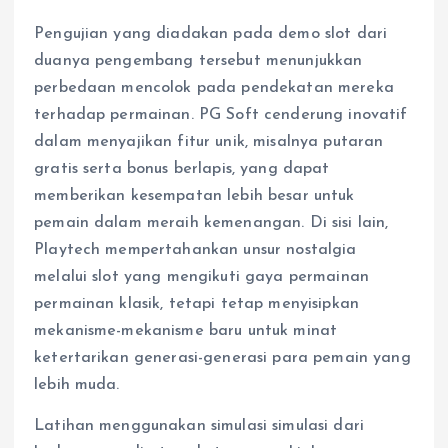
Pengujian yang diadakan pada demo slot dari
duanya pengembang tersebut menunjukkan
perbedaan mencolok pada pendekatan mereka
terhadap permainan. PG Soft cenderung inovatif
dalam menyajikan fitur unik, misalnya putaran
gratis serta bonus berlapis, yang dapat
memberikan kesempatan lebih besar untuk
pemain dalam meraih kemenangan. Di sisi lain,
Playtech mempertahankan unsur nostalgia
melalui slot yang mengikuti gaya permainan
permainan klasik, tetapi tetap menyisipkan
mekanisme-mekanisme baru untuk minat
ketertarikan generasi-generasi para pemain yang
lebih muda.
Latihan menggunakan simulasi simulasi dari