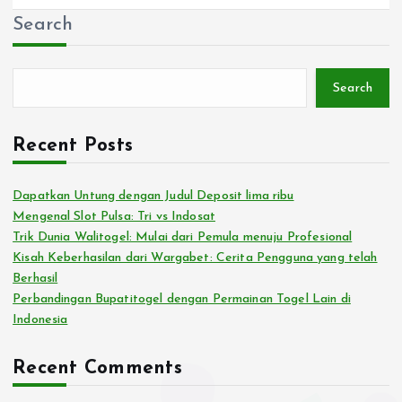
Search
Search
Recent Posts
Dapatkan Untung dengan Judul Deposit lima ribu
Mengenal Slot Pulsa: Tri vs Indosat
Trik Dunia Walitogel: Mulai dari Pemula menuju Profesional
Kisah Keberhasilan dari Wargabet: Cerita Pengguna yang telah
Berhasil
Perbandingan Bupatitogel dengan Permainan Togel Lain di
Indonesia
Recent Comments