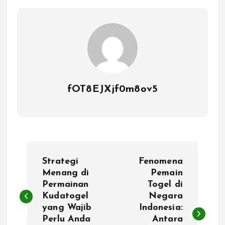
fOT8EJXjf0m8ov5
P
Strategi
Fenomena
o
Menang di
Pemain
Permainan
Togel di
Kudatogel
Negara
s
yang Wajib
Indonesia:
Perlu Anda
Antara