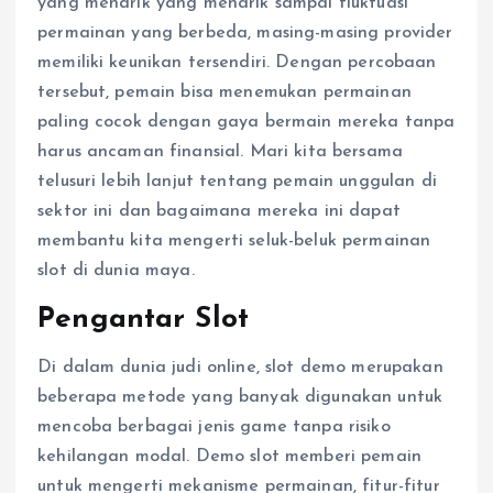
yang menarik yang menarik sampai fluktuasi
permainan yang berbeda, masing-masing provider
memiliki keunikan tersendiri. Dengan percobaan
tersebut, pemain bisa menemukan permainan
paling cocok dengan gaya bermain mereka tanpa
harus ancaman finansial. Mari kita bersama
telusuri lebih lanjut tentang pemain unggulan di
sektor ini dan bagaimana mereka ini dapat
membantu kita mengerti seluk-beluk permainan
slot di dunia maya.
Pengantar Slot
Di dalam dunia judi online, slot demo merupakan
beberapa metode yang banyak digunakan untuk
mencoba berbagai jenis game tanpa risiko
kehilangan modal. Demo slot memberi pemain
untuk mengerti mekanisme permainan, fitur-fitur