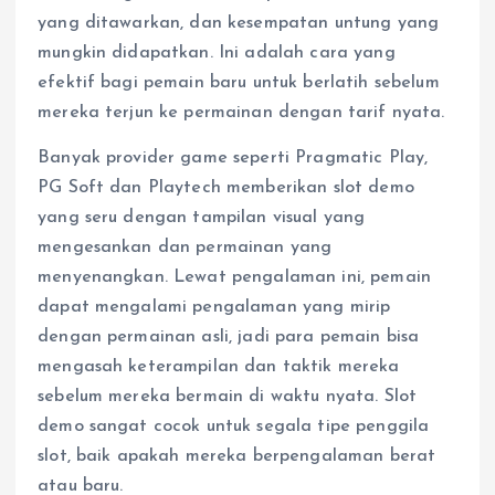
yang ditawarkan, dan kesempatan untung yang
mungkin didapatkan. Ini adalah cara yang
efektif bagi pemain baru untuk berlatih sebelum
mereka terjun ke permainan dengan tarif nyata.
Banyak provider game seperti Pragmatic Play,
PG Soft dan Playtech memberikan slot demo
yang seru dengan tampilan visual yang
mengesankan dan permainan yang
menyenangkan. Lewat pengalaman ini, pemain
dapat mengalami pengalaman yang mirip
dengan permainan asli, jadi para pemain bisa
mengasah keterampilan dan taktik mereka
sebelum mereka bermain di waktu nyata. Slot
demo sangat cocok untuk segala tipe penggila
slot, baik apakah mereka berpengalaman berat
atau baru.