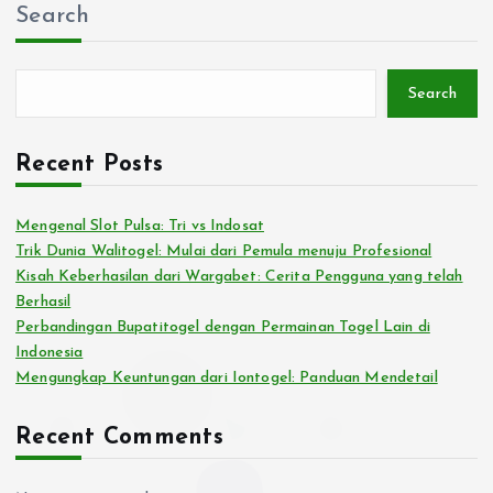
Search
Search
Recent Posts
Mengenal Slot Pulsa: Tri vs Indosat
Trik Dunia Walitogel: Mulai dari Pemula menuju Profesional
Kisah Keberhasilan dari Wargabet: Cerita Pengguna yang telah
Berhasil
Perbandingan Bupatitogel dengan Permainan Togel Lain di
Indonesia
Mengungkap Keuntungan dari Iontogel: Panduan Mendetail
Recent Comments