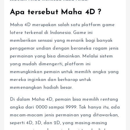
Apa tersebut Maha 4D ?
Maha 4D merupakan salah satu platform game
lotere terkenal di Indonesia. Game ini
memberikan sensasi yang menarik bagi banyak
penggemar undian dengan beraneka ragam jenis
permainan yang bisa dimainkan. Melalui sistem
yang mudah dimengerti, platform ini
memungkinkan pemain untuk memilih angka yang
mereka inginkan dan berharap untuk
memenangkan hadiah besar.
Di dalam Maha 4D, pemain bisa memilih rentang
angka dari 0000 sampai 9999. Tak hanya itu, ada
macam-macam jenis permainan yang ditawarkan,
seperti 4D, 3D, dan 2D, yang masing-masing