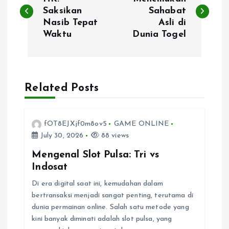
o
Saksikan
Sahabat
Nasib Tepat
Asli di
s
Waktu
Dunia Togel
t
n
Related Posts
a
v
fOT8EJXjf0m8ov5
GAME ONLINE
July 30, 2026
88 views
i
Mengenal Slot Pulsa: Tri vs
Indosat
g
Di era digital saat ini, kemudahan dalam
bertransaksi menjadi sangat penting, terutama di
a
dunia permainan online. Salah satu metode yang
kini banyak diminati adalah slot pulsa, yang
t