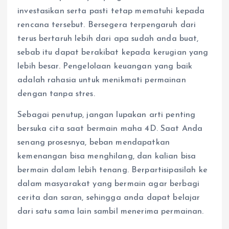
investasikan serta pasti tetap mematuhi kepada
rencana tersebut. Bersegera terpengaruh dari
terus bertaruh lebih dari apa sudah anda buat,
sebab itu dapat berakibat kepada kerugian yang
lebih besar. Pengelolaan keuangan yang baik
adalah rahasia untuk menikmati permainan
dengan tanpa stres.
Sebagai penutup, jangan lupakan arti penting
bersuka cita saat bermain maha 4D. Saat Anda
senang prosesnya, beban mendapatkan
kemenangan bisa menghilang, dan kalian bisa
bermain dalam lebih tenang. Berpartisipasilah ke
dalam masyarakat yang bermain agar berbagi
cerita dan saran, sehingga anda dapat belajar
dari satu sama lain sambil menerima permainan.