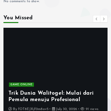
No comments to show.
You Missed
GAME ONLINE
Trik Dunia Walitogel: Mulai dari
Pemula menuju Profesional
By
fOT8EJXjf0m8ov5
July 30, 2026
91 views