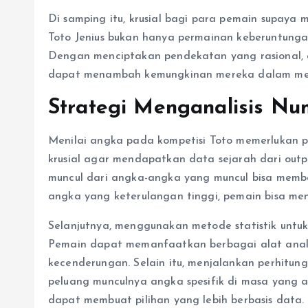
Di samping itu, krusial bagi para pemain supaya m
Toto Jenius bukan hanya permainan keberuntunga
Dengan menciptakan pendekatan yang rasional, c
dapat menambah kemungkinan mereka dalam me
Strategi Menganalisis Nu
Menilai angka pada kompetisi Toto memerlukan p
krusial agar mendapatkan data sejarah dari outp
muncul dari angka-angka yang muncul bisa mem
angka yang keterulangan tinggi, pemain bisa me
Selanjutnya, menggunakan metode statistik untuk
Pemain dapat memanfaatkan berbagai alat analisi
kecenderungan. Selain itu, menjalankan perhitun
peluang munculnya angka spesifik di masa yang 
dapat membuat pilihan yang lebih berbasis data.