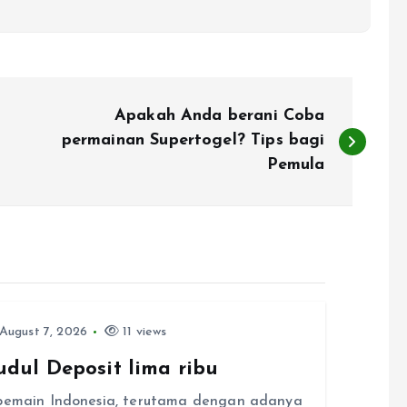
Apakah Anda berani Coba
permainan Supertogel? Tips bagi
Pemula
August 7, 2026
11 views
dul Deposit lima ribu
n pemain Indonesia, terutama dengan adanya