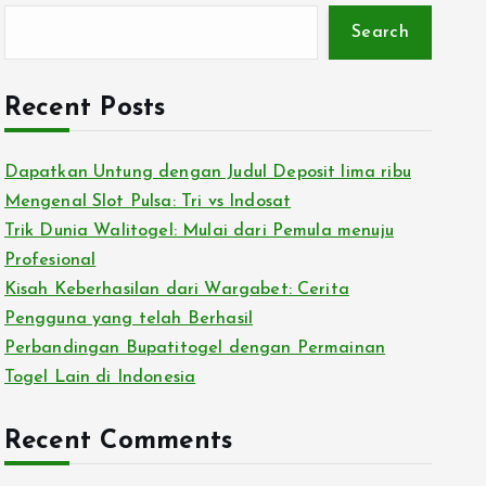
Search
Recent Posts
Dapatkan Untung dengan Judul Deposit lima ribu
Mengenal Slot Pulsa: Tri vs Indosat
Trik Dunia Walitogel: Mulai dari Pemula menuju
Profesional
Kisah Keberhasilan dari Wargabet: Cerita
Pengguna yang telah Berhasil
Perbandingan Bupatitogel dengan Permainan
Togel Lain di Indonesia
Recent Comments