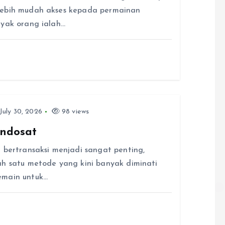
 lebih mudah akses kepada permainan
nyak orang ialah…
July 30, 2026
98 views
Indosat
 bertransaksi menjadi sangat penting,
ah satu metode yang kini banyak diminati
emain untuk…