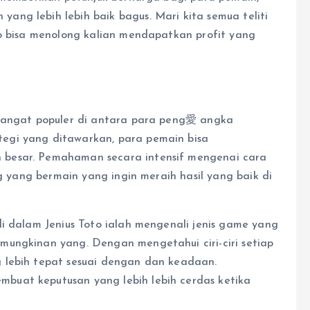
ng lebih lebih baik bagus. Mari kita semua teliti
to bisa menolong kalian mendapatkan profit yang
 sangat populer di antara para peng愛 angka
egi yang ditawarkan, para pemain bisa
besar. Pemahaman secara intensif mengenai cara
ng yang bermain yang ingin meraih hasil yang baik di
di dalam Jenius Toto ialah mengenali jenis game yang
mungkinan yang. Dengan mengetahui ciri-ciri setiap
 lebih tepat sesuai dengan dan keadaan.
buat keputusan yang lebih lebih cerdas ketika