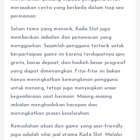
merasakan cerita yang berbeda dalam tiap sesi
permainan.
Selain tema yang menarik, Kuda Slot juga
memberikan imbalan dan penawaran yang
menggiurkan. Sejumlah pengguna tertarik untuk
berpartisipasi game ini karena terdapatnya spin
gratis, bonus deposit, dan hadiah besar progresif
yang dapat dimenangkan. Fitur-fitur ini bukan
hanya meningkatkan kemungkinan pengguna
untuk menang, tetapi juga menyisipkan unsur
kegembiraan saat bermain. Masing-masing
imbalan menghadirkan harapan dan
meningkatkan proses keseluruhan.
Kemudahan akses dan game yang user-friendly
juga adalah nilai jual utama Kuda Slot. Melalui