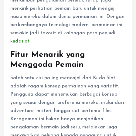
menambah pengalaman berjudi, tetapi juga
menarik perhatian pemain baru untuk menguji
nasib mereka dalam dunia permainan ini. Dengan
berkembangnya teknologi modern, permainan ini
semakin jadi favorit di kalangan para penjudi.
kudaslot
Fitur Menarik yang
Menggoda Pemain
Salah satu ciri paling menonjol dari Kuda Slot
adalah ragam konsep permainan yang variatif.
Pengguna dapat menemukan berbagai konsep
yang sesuai dengan preferensi mereka, mulai dari
adventure, misteri, hingga slot bertema film.
Keragaman ini bukan hanya menjadikan
pengalaman bermain jadi seru, melainkan juga
menawarkan peluang kepada pengguna untuk