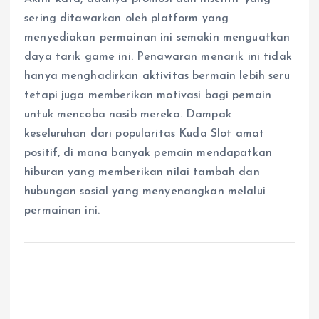
sering ditawarkan oleh platform yang
menyediakan permainan ini semakin menguatkan
daya tarik game ini. Penawaran menarik ini tidak
hanya menghadirkan aktivitas bermain lebih seru
tetapi juga memberikan motivasi bagi pemain
untuk mencoba nasib mereka. Dampak
keseluruhan dari popularitas Kuda Slot amat
positif, di mana banyak pemain mendapatkan
hiburan yang memberikan nilai tambah dan
hubungan sosial yang menyenangkan melalui
permainan ini.