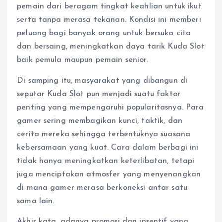
pemain dari beragam tingkat keahlian untuk ikut
serta tanpa merasa tekanan. Kondisi ini memberi
peluang bagi banyak orang untuk bersuka cita
dan bersaing, meningkatkan daya tarik Kuda Slot
baik pemula maupun pemain senior.
Di samping itu, masyarakat yang dibangun di
seputar Kuda Slot pun menjadi suatu faktor
penting yang mempengaruhi popularitasnya. Para
gamer sering membagikan kunci, taktik, dan
cerita mereka sehingga terbentuknya suasana
kebersamaan yang kuat. Cara dalam berbagi ini
tidak hanya meningkatkan keterlibatan, tetapi
juga menciptakan atmosfer yang menyenangkan
di mana gamer merasa berkoneksi antar satu
sama lain.
Akhir kata, adanya promosi dan insentif yang