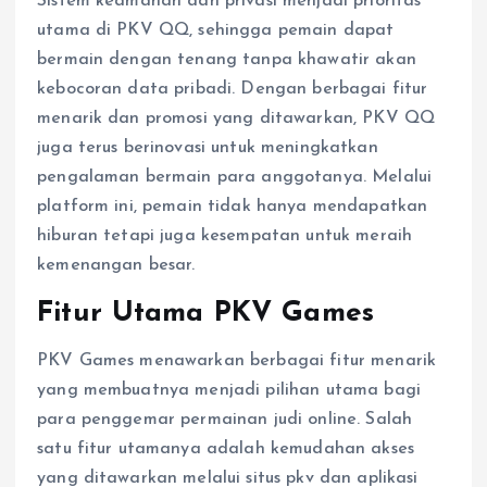
Sistem keamanan dan privasi menjadi prioritas
utama di PKV QQ, sehingga pemain dapat
bermain dengan tenang tanpa khawatir akan
kebocoran data pribadi. Dengan berbagai fitur
menarik dan promosi yang ditawarkan, PKV QQ
juga terus berinovasi untuk meningkatkan
pengalaman bermain para anggotanya. Melalui
platform ini, pemain tidak hanya mendapatkan
hiburan tetapi juga kesempatan untuk meraih
kemenangan besar.
Fitur Utama PKV Games
PKV Games menawarkan berbagai fitur menarik
yang membuatnya menjadi pilihan utama bagi
para penggemar permainan judi online. Salah
satu fitur utamanya adalah kemudahan akses
yang ditawarkan melalui situs pkv dan aplikasi