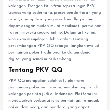
kalangan. Dengan fitur-fitur seperti login PKV
Games yang sederhana, proses pendaftaran yang
cepat, dan aplikasi yang user-friendly, pemain
dapat dengan mudah mulai menikmati permainan
favorit mereka secara online. Dalam artikel ini,
kita akan menjelajahi lebih dalam tentang
perkembangan PKV QQ sebagai langkah evolusi
permainan poker tradisional ke dalam dunia
digital yang semakin berkembang.
Tentang PKV QQ
PKV QQ merupakan salah satu platform
permainan poker online yang semakin populer di
kalangan pecinta judi di Indonesia. Platform ini
menawarkan berbagai jenis permainan, termasuk
poker, dominoqq, dan bandarq, yang dapat