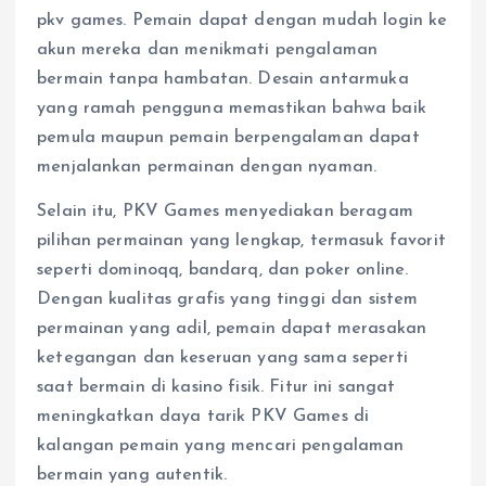
pkv games. Pemain dapat dengan mudah login ke
akun mereka dan menikmati pengalaman
bermain tanpa hambatan. Desain antarmuka
yang ramah pengguna memastikan bahwa baik
pemula maupun pemain berpengalaman dapat
menjalankan permainan dengan nyaman.
Selain itu, PKV Games menyediakan beragam
pilihan permainan yang lengkap, termasuk favorit
seperti dominoqq, bandarq, dan poker online.
Dengan kualitas grafis yang tinggi dan sistem
permainan yang adil, pemain dapat merasakan
ketegangan dan keseruan yang sama seperti
saat bermain di kasino fisik. Fitur ini sangat
meningkatkan daya tarik PKV Games di
kalangan pemain yang mencari pengalaman
bermain yang autentik.