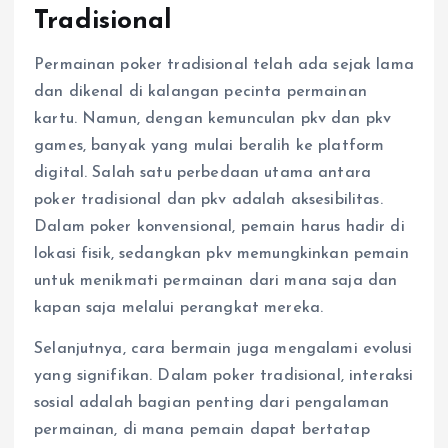
Tradisional
Permainan poker tradisional telah ada sejak lama
dan dikenal di kalangan pecinta permainan
kartu. Namun, dengan kemunculan pkv dan pkv
games, banyak yang mulai beralih ke platform
digital. Salah satu perbedaan utama antara
poker tradisional dan pkv adalah aksesibilitas.
Dalam poker konvensional, pemain harus hadir di
lokasi fisik, sedangkan pkv memungkinkan pemain
untuk menikmati permainan dari mana saja dan
kapan saja melalui perangkat mereka.
Selanjutnya, cara bermain juga mengalami evolusi
yang signifikan. Dalam poker tradisional, interaksi
sosial adalah bagian penting dari pengalaman
permainan, di mana pemain dapat bertatap