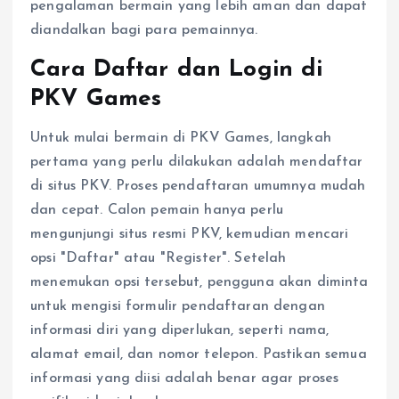
pengalaman bermain yang lebih aman dan dapat
diandalkan bagi para pemainnya.
Cara Daftar dan Login di
PKV Games
Untuk mulai bermain di PKV Games, langkah
pertama yang perlu dilakukan adalah mendaftar
di situs PKV. Proses pendaftaran umumnya mudah
dan cepat. Calon pemain hanya perlu
mengunjungi situs resmi PKV, kemudian mencari
opsi "Daftar" atau "Register". Setelah
menemukan opsi tersebut, pengguna akan diminta
untuk mengisi formulir pendaftaran dengan
informasi diri yang diperlukan, seperti nama,
alamat email, dan nomor telepon. Pastikan semua
informasi yang diisi adalah benar agar proses