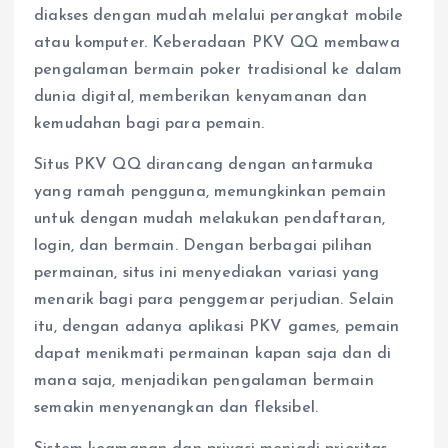
diakses dengan mudah melalui perangkat mobile
atau komputer. Keberadaan PKV QQ membawa
pengalaman bermain poker tradisional ke dalam
dunia digital, memberikan kenyamanan dan
kemudahan bagi para pemain.
Situs PKV QQ dirancang dengan antarmuka
yang ramah pengguna, memungkinkan pemain
untuk dengan mudah melakukan pendaftaran,
login, dan bermain. Dengan berbagai pilihan
permainan, situs ini menyediakan variasi yang
menarik bagi para penggemar perjudian. Selain
itu, dengan adanya aplikasi PKV games, pemain
dapat menikmati permainan kapan saja dan di
mana saja, menjadikan pengalaman bermain
semakin menyenangkan dan fleksibel.