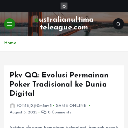
S
k
i
australianultima
p
teleague.com
t
o
c
Home
o
n
t
e
Pkv QQ: Evolusi Permainan
n
t
Poker Tradisional ke Dunia
Digital
fOT8EJXjf0m8ov5
GAME ONLINE
August 3, 2025
0 Comments
Seiring dengan kemajuan teknologi, banyak aspek