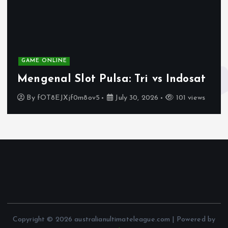
GAME ONLINE
Mengenal Slot Pulsa: Tri vs Indosat
By
fOT8EJXjf0m8ov5
July 30, 2026
101 views
Copyright © 2026 australianultimateleague.com | Powered by