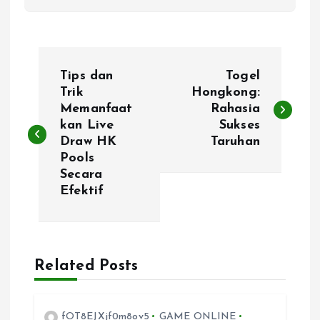
P
Tips dan
Togel
o
Trik
Hongkong:
Memanfaat
Rahasia
kan Live
Sukses
s
Draw HK
Taruhan
Pools
t
Secara
Efektif
n
a
Related Posts
v
i
fOT8EJXjf0m8ov5
GAME ONLINE