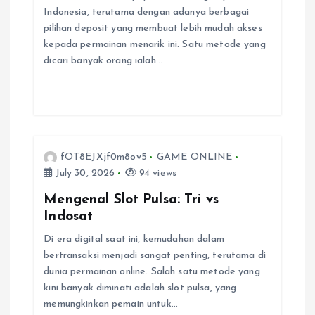
Indonesia, terutama dengan adanya berbagai
i
pilihan deposit yang membuat lebih mudah akses
kepada permainan menarik ini. Satu metode yang
o
dicari banyak orang ialah…
n
fOT8EJXjf0m8ov5
GAME ONLINE
July 30, 2026
94 views
Mengenal Slot Pulsa: Tri vs
Indosat
Di era digital saat ini, kemudahan dalam
bertransaksi menjadi sangat penting, terutama di
dunia permainan online. Salah satu metode yang
kini banyak diminati adalah slot pulsa, yang
memungkinkan pemain untuk…