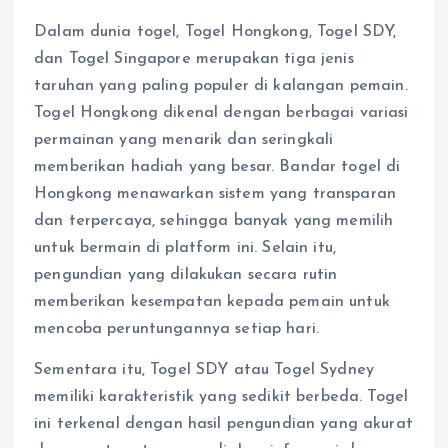
Dalam dunia togel, Togel Hongkong, Togel SDY,
dan Togel Singapore merupakan tiga jenis
taruhan yang paling populer di kalangan pemain.
Togel Hongkong dikenal dengan berbagai variasi
permainan yang menarik dan seringkali
memberikan hadiah yang besar. Bandar togel di
Hongkong menawarkan sistem yang transparan
dan terpercaya, sehingga banyak yang memilih
untuk bermain di platform ini. Selain itu,
pengundian yang dilakukan secara rutin
memberikan kesempatan kepada pemain untuk
mencoba peruntungannya setiap hari.
Sementara itu, Togel SDY atau Togel Sydney
memiliki karakteristik yang sedikit berbeda. Togel
ini terkenal dengan hasil pengundian yang akurat