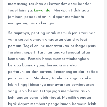
memasang taruhan di kawanslot atau bandar
togel lainnya.
kawanslot
Meskipun tidak ada
jaminan, pendekatan ini dapat membantu
mengurangi risiko kerugian.
Selanjutnya, penting untuk memilih jenis taruhan
yang sesuai dengan anggaran dan strategi
pemain. Togel online menawarkan berbagai jenis
taruhan, seperti taruhan angka tunggal atau
kombinasi. Pemain harus mempertimbangkan
berapa banyak yang bersedia mereka
pertaruhkan dan potensi kemenangan dari setiap
jenis taruhan. Misalnya, taruhan dengan risiko
lebih tinggi biasanya menawarkan pembayaran
yang lebih besar, tetapi juga membawa risiko
kehilangan yang lebih tinggi. Memilih dengan
bijak dapat membuat pengalaman bermain lebih