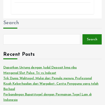
Search
Search
Recent Posts
Dapatkan Untung dengan Judul Deposit lima ribu
Mengenal Slot Pulsa: Tri vs Indosat
Trik Dunia Walitogel: Mulai dari Pemula menuju Profesional
Kisah Keberhasilan dari Wargabet: Cerita Pengguna yang telah
Berhasil
Perbandingan Bupatitogel dengan Permainan Togel Lain di
Indonesia