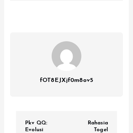
fOT8EJXjf0m8ov5
P
Pkv QQ:
Rahasia
o
Evolusi
Togel