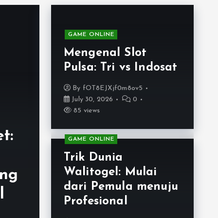
GAME ONLINE
Mengenal Slot
Pulsa: Tri vs Indosat
GAME ONLINE
By
fOT8EJXjf0m8ov5
Perbandingan
GA
July 30, 2026
0
85 views
Bupatitogel
M
t:
dengan
K
GAME ONLINE
Permainan Togel
da
Trik Dunia
Walitogel: Mulai
ang
Lain di
P
dari Pemula menuju
l
Indonesia
M
Profesional
By
fOT8EJXjf0m8ov5
B