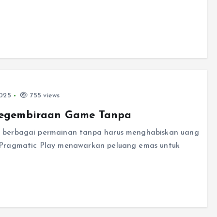
2025
755 views
 Kegembiraan Game Tanpa
 berbagai permainan tanpa harus menghabiskan uang
 Pragmatic Play menawarkan peluang emas untuk