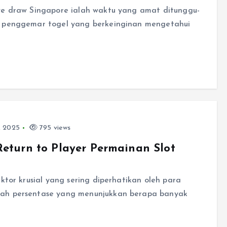
ve draw Singapore ialah waktu yang amat ditunggu-
k penggemar togel yang berkeinginan mengetahui
, 2025
795 views
eturn to Player Permainan Slot
ktor krusial yang sering diperhatikan oleh para
lah persentase yang menunjukkan berapa banyak