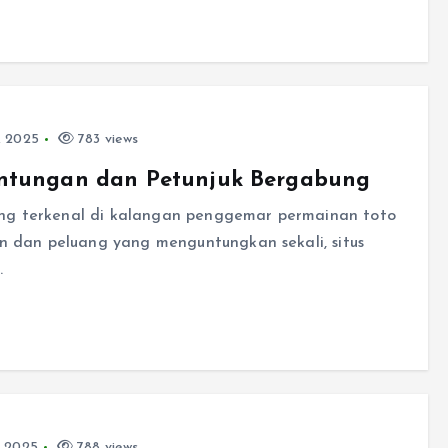
, 2025
783 views
ntungan dan Petunjuk Bergabung
ang terkenal di kalangan penggemar permainan toto
 dan peluang yang menguntungkan sekali, situs
…
, 2025
788 views