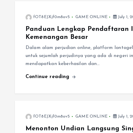
fOT8EJXjf0m8ov5
GAME ONLINE
July 1, 
Panduan Lengkap Pendaftaran I
Kemenangan Besar
Dalam alam perjudian online, platform Iontogel
untuk sejumlah perjudinya yang ada di negeri 
mendapatkan keberhasilan dan…
Continue reading
fOT8EJXjf0m8ov5
GAME ONLINE
July 1, 
Menonton Undian Langsung Sing