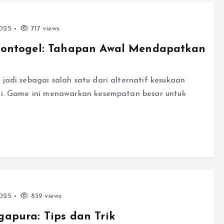
2025
717 views
ontogel: Tahapan Awal Mendapatkan
 jadi sebagai salah satu dari alternatif kesukaan
ini. Game ini menawarkan kesempatan besar untuk
2025
839 views
apura: Tips dan Trik