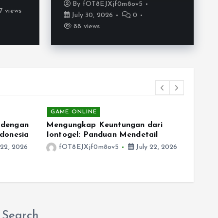
By
fOT8EJXjf0m8ov5
7 views
July 22, 2026
0
144 views
Ju
July 30, 2026
0
88 views
GAME ONLINE
GAME
 dengan
Mengungkap Keuntungan dari
Meng
ndonesia
Iontogel: Panduan Mendetail
denga
 22, 2026
fOT8EJXjf0m8ov5
July 22, 2026
fO
Search